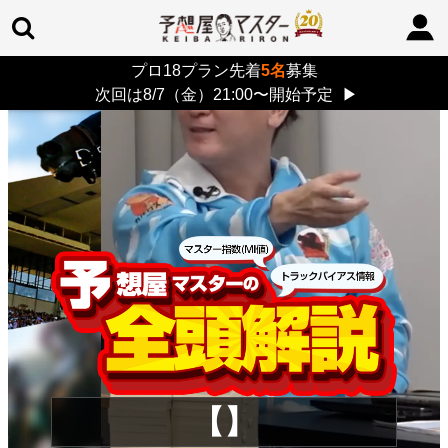
プロ18プラン先着
5名
募集
TOP
>
重賞コラム
> 26/8/9 (日)
次回は8/7（金）21:00〜開始予定
▶
【】