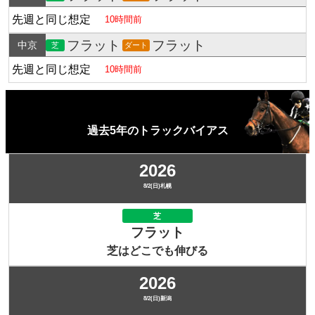
先週と同じ想定
10時間前
フラット
フラット
中京
芝
ダート
先週と同じ想定
10時間前
過去5年のトラックバイアス
2026
8/2(日)札幌
芝
フラット
芝はどこでも伸びる
2026
8/2(日)新潟