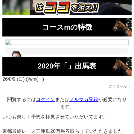
コースmの特徴
2020年「」出馬表
26/8/9 (日) ()///m(・)
スクロール→
閲覧するには
ログイン
または
メルマガ登録
が必要になり
ます。
いつも楽しく予想を拝見させていただいてます。
京都最終レース三連単20万馬券取らせていただきました！