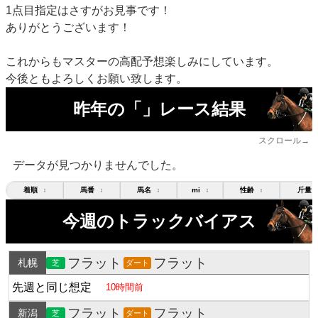
1点目指定はさすがお見事です！
ありがとうございます！
これからもマスターの高配予想楽しみにしています。
今後ともよろしくお願い致します。
昨年の「」レース結果
スクロール→
データが見つかりませんでした。
着順
馬番
馬名
mi
性齢
斤量
↕
↕
↕
↕
↕
今週のトラックバイアス
フラット
フラット
札幌
芝
ダート
先週と同じ想定
10時間前
フラット
フラット
新潟
芝
ダート