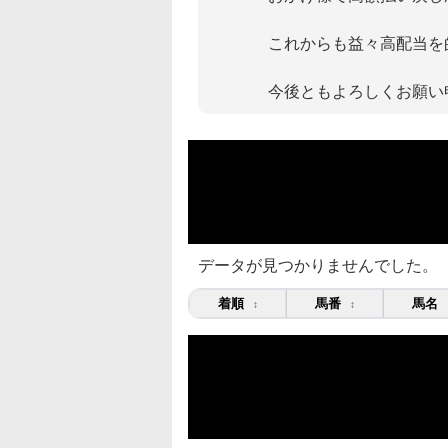
これからも益々高配当を
今後ともよろしくお願い
データが見つかりませんでした。
着順
馬番
馬名
↕
↕