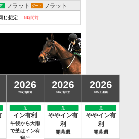
フラット
フラット
芝
ダート
同じ想定
8時間前
2026
2026
2026
7/26(日)新潟
7/26(日)中京
7/25(土)札幌
芝
芝
芝
有
イン有利
ややイン有
ややイン有
午後から大雨
利
利
で芝はイン有
開幕週
開幕週
利に