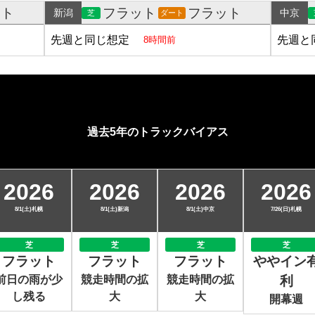
ット
フラット
フラット
新潟
中京
芝
ダート
先週と同じ想定
先週と
8時間前
過去5年のトラックバイアス
2026
2026
2026
2026
8/1(土)札幌
8/1(土)新潟
8/1(土)中京
7/26(日)札幌
芝
芝
芝
芝
フラット
フラット
フラット
ややイン
前日の雨が少
競走時間の拡
競走時間の拡
利
し残る
大
大
開幕週