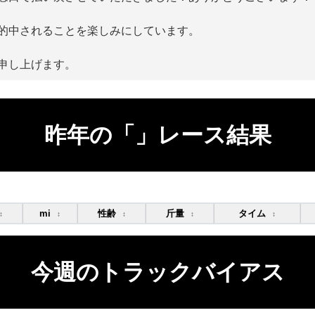
的中されることを楽しみにしています。
申し上げます。
昨年の「」レース結果
mi
性齢
斤量
タイム
↕
↕
↕
↕
↕
今週のトラックバイアス