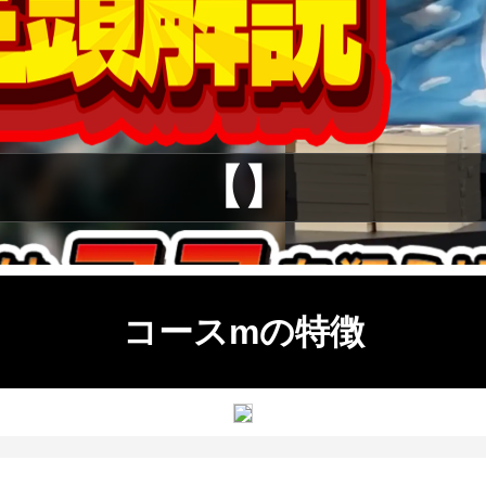
【】
コースmの特徴