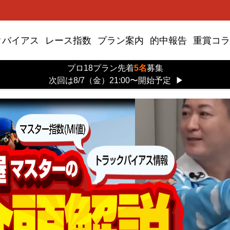
クバイアス
レース指数
プラン案内
的中報告
重賞コラ
プロ18プラン先着
5名
募集
次回は8/7（金）21:00〜開始予定
▶