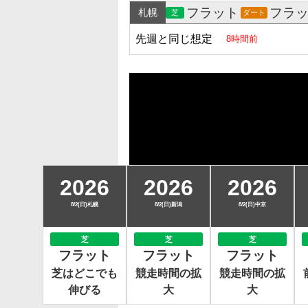
フラット
フラ
札幌
芝
ダート
先週と同じ想定
8時間前
2026
2026
2026
8/2(日)札幌
8/2(日)新潟
8/2(日)中京
芝
芝
芝
フラット
フラット
フラット
芝はどこでも
競走時間の拡
競走時間の拡
伸びる
大
大