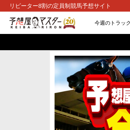
リピーター8割の定員制競馬予想サイト
今週のトラッ
TOP
>
重賞コラム
> 26/8/9 (日)