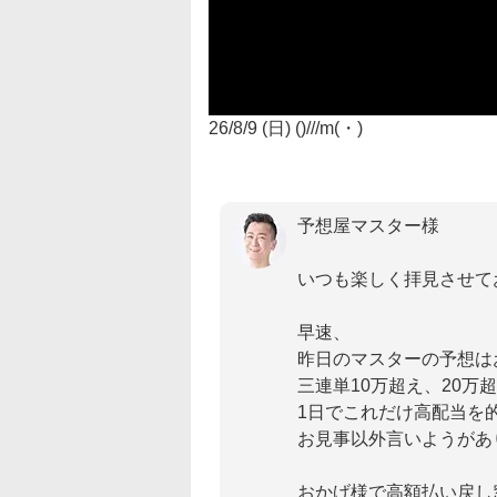
26/8/9 (日) ()///m(・)
予想屋マスター様
いつも楽しく拝見させて
早速、
昨日のマスターの予想は
三連単10万超え、20
1日でこれだけ高配当を
お見事以外言いようがあ
おかげ様で高額払い戻し