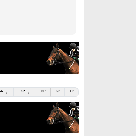
基
KP
BP
AP
TP
↕
↕