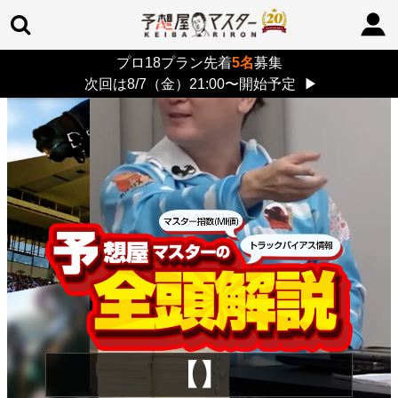
プロ18プラン先着
5名
募集
TOP
>
重賞コラム
> 26/8/9 (日)
次回は8/7（金）21:00〜開始予定
▶
【】