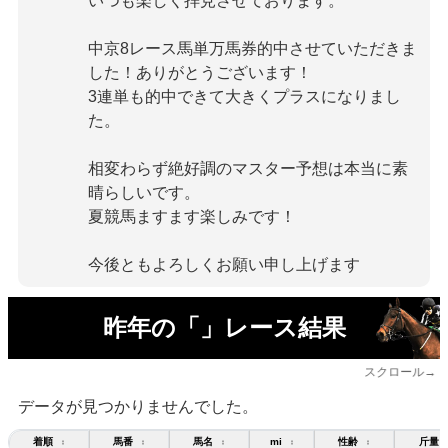
いつも楽しく拝見させております。
中京8レース馬単万馬券的中させていただきま
した！ありがとうございます！
3連単も的中できて大きくプラスになりまし
た。
相変わらず絶好調のマスター予想は本当に素
晴らしいです。
夏競馬ますます楽しみです！
今後ともよろしくお願い申し上げます
昨年の「」レース結果
スクロール→
データが見つかりませんでした。
着順
馬番
馬名
mi
性齢
斤量
↕
↕
↕
↕
↕