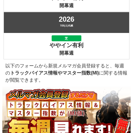
開幕週
2026
7/25(土)札幌
芝
ややイン有利
開幕週
以下のフォームから新規メルマガ会員登録すると、毎週
の
トラックバイアス情報やマスター指数(MI)
に関する情報
が閲覧できます。