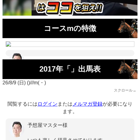
コースmの特徴
2017年「」出馬表
26/8/9 (日) ()///m(・)
スクロール→
閲覧するには
ログイン
または
メルマガ登録
が必要になり
ます。
予想屋マスター様