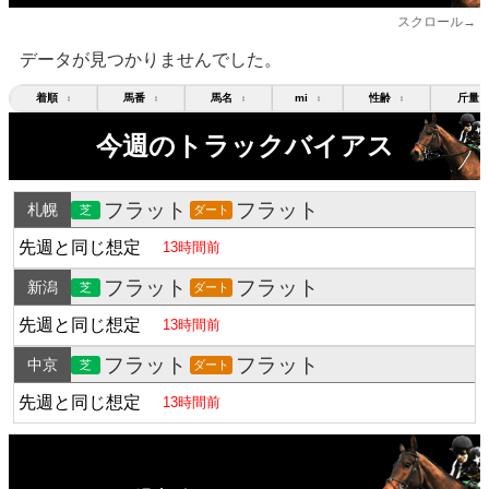
スクロール→
データが見つかりませんでした。
着順
馬番
馬名
mi
性齢
斤量
↕
↕
↕
↕
↕
今週のトラックバイアス
フラット
フラット
札幌
芝
ダート
先週と同じ想定
13時間前
フラット
フラット
新潟
芝
ダート
先週と同じ想定
13時間前
フラット
フラット
中京
芝
ダート
先週と同じ想定
13時間前