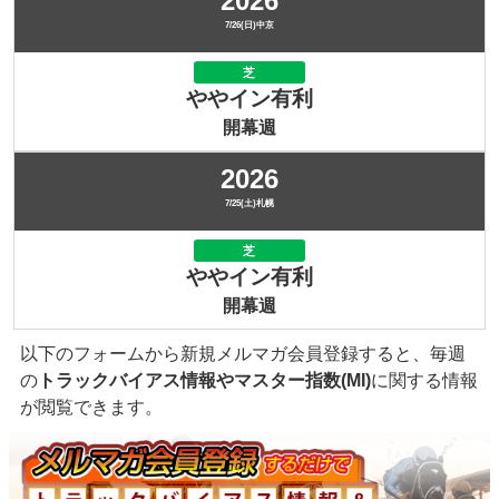
2026
7/26(日)中京
芝
ややイン有利
開幕週
2026
7/25(土)札幌
芝
ややイン有利
開幕週
以下のフォームから新規メルマガ会員登録すると、毎週
の
トラックバイアス情報やマスター指数(MI)
に関する情報
が閲覧できます。