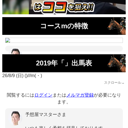
コースmの特徴
2019年「」出馬表
26/8/9 (日) ()///m(・)
スクロール→
閲覧するには
ログイン
または
メルマガ登録
が必要になり
ます。
予想屋マスターさま