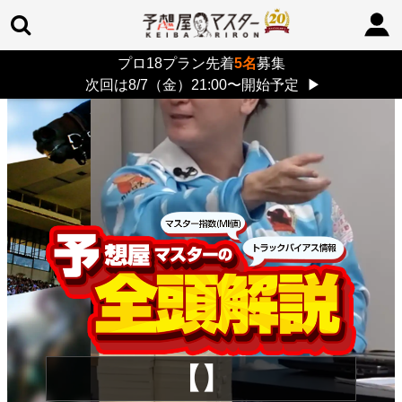
プロ18プラン先着
5名
募集
TOP
>
重賞コラム
> 26/8/9 (日)
次回は8/7（金）21:00〜開始予定
▶
【】