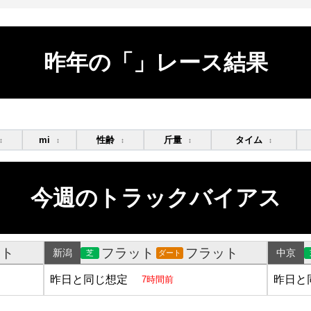
昨年の「」レース結果
mi
性齢
斤量
タイム
↕
↕
↕
↕
↕
今週のトラックバイアス
ット
フラット
フラット
新潟
中京
芝
ダート
昨日と同じ想定
昨日と
7時間前