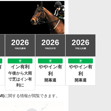
2026
2026
2026
7/26(日)新潟
7/26(日)中京
7/25(土)札幌
芝
芝
芝
有
イン有利
ややイン有
ややイン有
午後から大雨
利
利
で芝はイン有
開幕週
開幕週
利に
I)
に関する情報が閲覧できます。