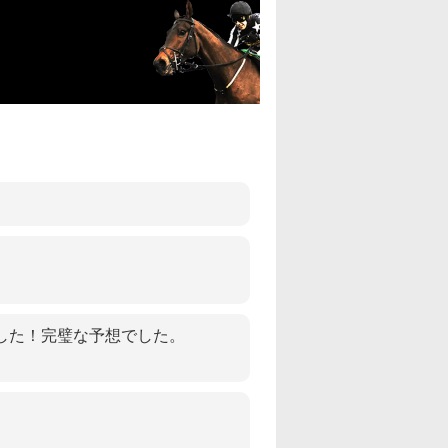
ました！完璧な予想でした。