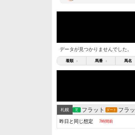
データが見つかりませんでした。
着順
馬番
馬名
↕
↕
フラット
フラ
札幌
芝
ダート
昨日と同じ想定
7時間前