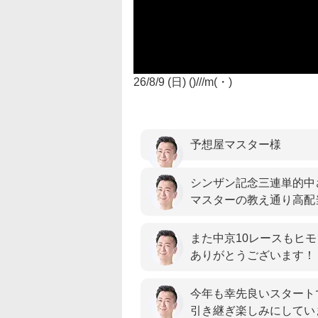
26/8/9 (日) ()///m(・)
予想屋マスター様
シンザン記念三連単的中
マスターの教え通り高配
また中京10レースもヒ
ありがとうございます！
今年も幸先良いスタート
引き継ぎ楽しみにしてい