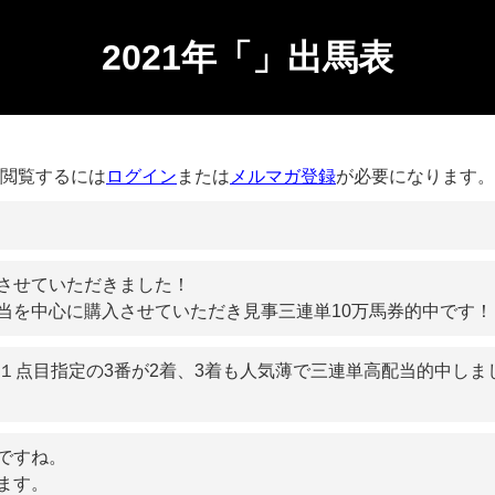
2021年「」出馬表
閲覧するには
ログイン
または
メルマガ登録
が必要になります。
させていただきました！
当を中心に購入させていただき見事三連単10万馬券的中です！
モ１点目指定の3番が2着、3着も人気薄で三連単高配当的中し
ですね。
ます。