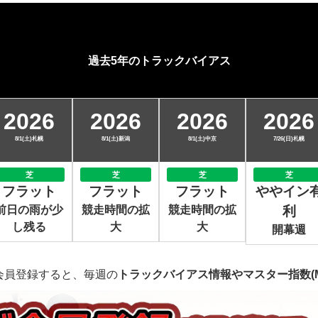
過去5年のトラックバイアス
2026
2026
2026
2026
8/1(土)札幌
8/1(土)新潟
8/1(土)中京
7/26(日)札幌
芝
芝
芝
芝
フラット
フラット
フラット
ややイン
前日の雨が少
競走時間の拡
競走時間の拡
利
し残る
大
大
開幕週
会員登録すると、毎週の
トラックバイアス情報やマスター指数(M