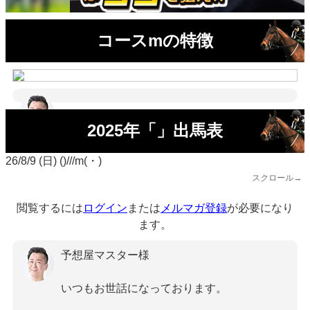
コースmの特徴
2025年「」出馬表
26/8/9 (日) ()///m(・)
スクロール→
閲覧するには
ログイン
または
メルマガ登録
が必要になり
ます。
予想屋マスター様
いつもお世話になっております。