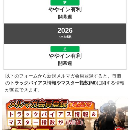
芝
ややイン有利
開幕週
2026
7/25(土)札幌
芝
ややイン有利
開幕週
以下のフォームから新規メルマガ会員登録すると、毎週
の
トラックバイアス情報やマスター指数(MI)
に関する情報
が閲覧できます。