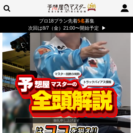
プロ18プラン先着
5名
募集
TOP
>
重賞コラム
> 26/8/9 (日)
次回は8/7（金）21:00〜開始予定
▶
御礼申し上げます