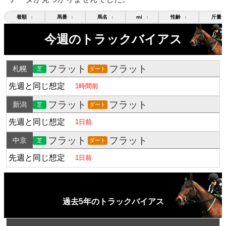
着順
馬番
馬名
mi
性齢
斤量
↕
↕
↕
↕
↕
今週のトラックバイアス
フラット
フラット
札幌
芝
ダート
先週と同じ想定
1時間前
フラット
フラット
新潟
芝
ダート
先週と同じ想定
1日前
フラット
フラット
中京
芝
ダート
先週と同じ想定
1日前
過去5年のトラックバイアス