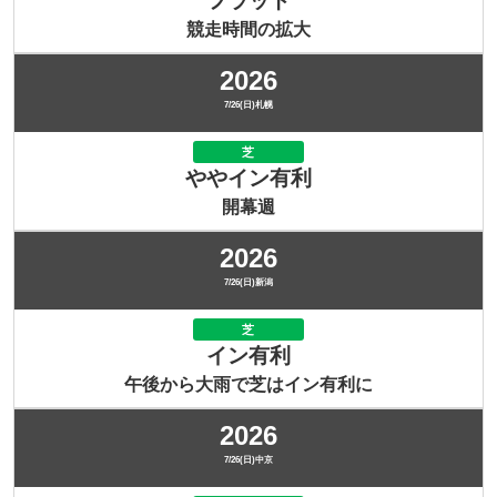
フラット
競走時間の拡大
2026
7/26(日)札幌
芝
ややイン有利
開幕週
2026
7/26(日)新潟
芝
イン有利
午後から大雨で芝はイン有利に
2026
7/26(日)中京