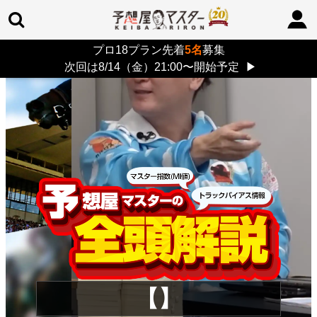
プロ18プラン先着
5名
募集
TOP
>
重賞コラム
> 26/8/9 (日)
次回は8/14（金）21:00〜開始予定
▶
【】