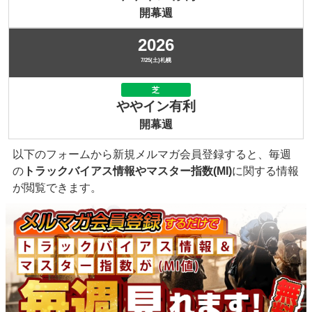
開幕週
2026
7/25(土)札幌
芝
ややイン有利
開幕週
以下のフォームから新規メルマガ会員登録すると、毎週
の
トラックバイアス情報やマスター指数(MI)
に関する情報
が閲覧できます。