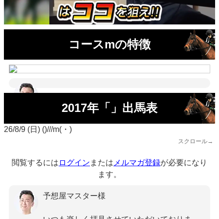
コースmの特徴
2017年「」出馬表
26/8/9 (日) ()///m(・)
スクロール→
閲覧するには
ログイン
または
メルマガ登録
が必要になり
ます。
予想屋マスター様