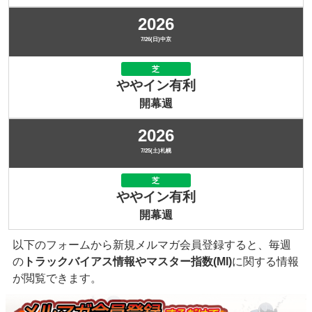
2026
7/26(日)中京
芝
ややイン有利
開幕週
2026
7/25(土)札幌
芝
ややイン有利
開幕週
以下のフォームから新規メルマガ会員登録すると、毎週
の
トラックバイアス情報やマスター指数(MI)
に関する情報
が閲覧できます。