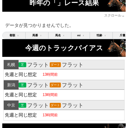
昨年の「」レース結果
スクロール→
データが見つかりませんでした。
着順
馬番
馬名
mi
性齢
斤量
↕
↕
↕
↕
↕
今週のトラックバイアス
フラット
フラット
札幌
芝
ダート
先週と同じ想定
13時間前
フラット
フラット
新潟
芝
ダート
先週と同じ想定
13時間前
フラット
フラット
中京
芝
ダート
先週と同じ想定
13時間前