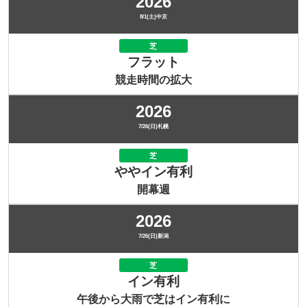
2026
8/1(土)中京
芝
フラット
競走時間の拡大
2026
7/26(日)札幌
芝
ややイン有利
開幕週
2026
7/26(日)新潟
芝
イン有利
午後から大雨で芝はイン有利に