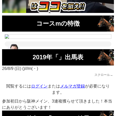
コースmの特徴
2019年「」出馬表
26/8/9 (日) ()///m(・)
スクロール→
閲覧するには
ログイン
または
メルマガ登録
が必要になり
ます。
参加初日から阪神メイン、3連複獲らせて頂きました！本当
にありがとうございます！