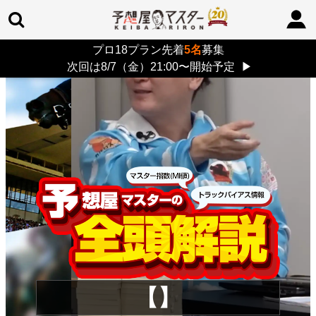
プロ18プラン先着
5名
募集
TOP
>
重賞コラム
> 26/8/9 (日)
次回は8/7（金）21:00〜開始予定
▶
【】