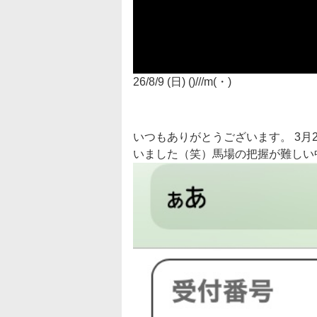
26/8/9 (日) ()///m(・)
いつもありがとうございます。 3月
いました（笑）馬場の把握が難しい