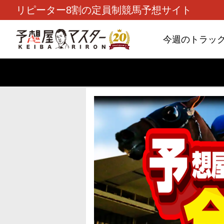
リピーター8割の定員制競馬予想サイト
今週のトラッ
TOP
>
重賞コラム
> 26/8/9 (日)