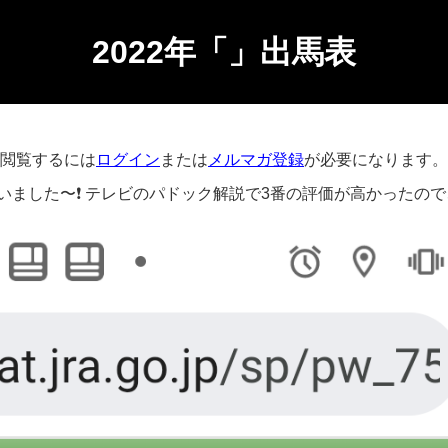
2022年「」出馬表
閲覧するには
ログイン
または
メルマガ登録
が必要になります。
いました〜❗ テレビのパドック解説で3番の評価が高かったの