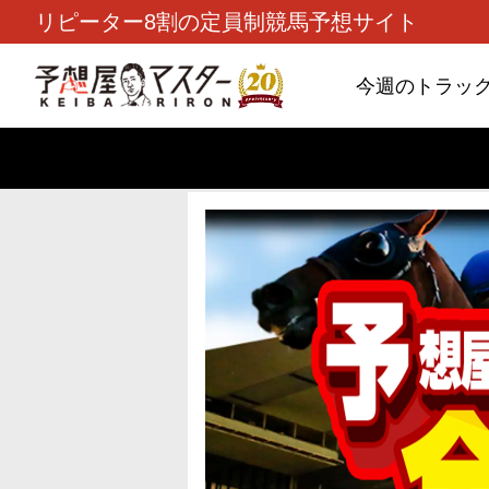
リピーター8割の定員制競馬予想サイト
今週のトラッ
TOP
>
重賞コラム
> 26/8/9 (日)