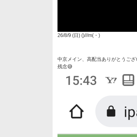
26/8/9 (日) ()///m(・)
中京メイン、高配当ありがとうござ
残念😅