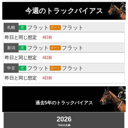
今週のトラックバイアス
フラット
フラット
札幌
芝
ダート
昨日と同じ想定
4日前
フラット
フラット
新潟
芝
ダート
昨日と同じ想定
4日前
フラット
フラット
中京
芝
ダート
昨日と同じ想定
4日前
過去5年のトラックバイアス
2026
7/26(日)札幌