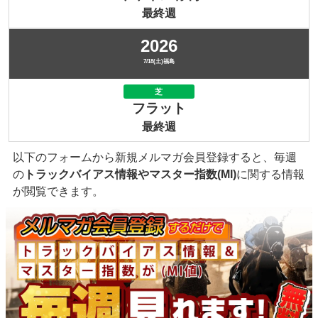
最終週
2026
7/18(土)福島
芝
フラット
最終週
以下のフォームから新規メルマガ会員登録すると、毎週
の
トラックバイアス情報やマスター指数(MI)
に関する情報
が閲覧できます。