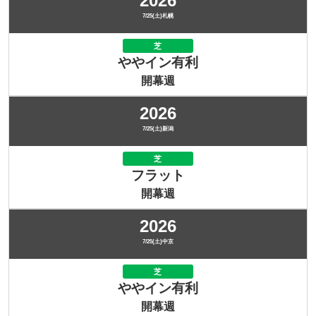
2026
7/25(土)札幌
芝
ややイン有利
開幕週
2026
7/25(土)新潟
芝
フラット
開幕週
2026
7/25(土)中京
芝
ややイン有利
開幕週