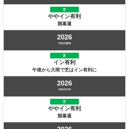
芝
ややイン有利
開幕週
2026
7/26(日)新潟
芝
イン有利
午後から大雨で芝はイン有利に
2026
7/26(日)中京
芝
ややイン有利
開幕週