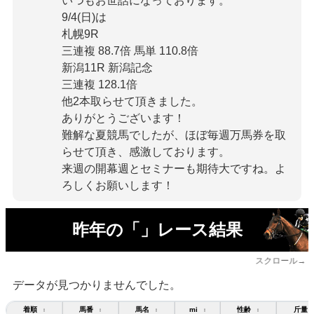
いつもお世話になっております。
9/4(日)は
札幌9R
三連複 88.7倍 馬単 110.8倍
新潟11R 新潟記念
三連複 128.1倍
他2本取らせて頂きました。
ありがとうございます！
難解な夏競馬でしたが、ほぼ毎週万馬券を取
らせて頂き、感激しております。
来週の開幕週とセミナーも期待大ですね。よ
ろしくお願いします！
昨年の「」レース結果
スクロール→
データが見つかりませんでした。
着順
馬番
馬名
mi
性齢
斤量
↕
↕
↕
↕
↕