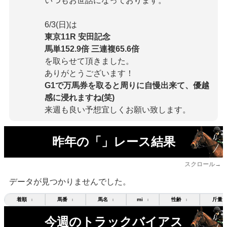
いつもお世話になっております。
6/3(日)は
東京11R 安田記念
馬単152.9倍 三連複65.6倍
を取らせて頂きました。
ありがとうございます！
G1で万馬券を取ると周りに自慢出来て、優越
感に浸れますね(笑)
来週も良い予想宜しくお願い致します。
昨年の「」レース結果
スクロール→
データが見つかりませんでした。
着順
馬番
馬名
mi
性齢
斤量
↕
↕
↕
↕
↕
今週のトラックバイアス