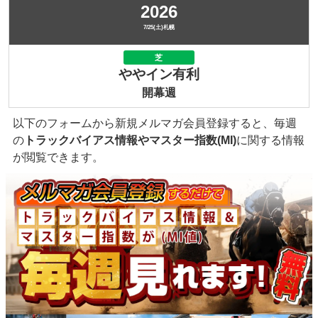
2026
7/25(土)札幌
芝
ややイン有利
開幕週
以下のフォームから新規メルマガ会員登録すると、毎週
の
トラックバイアス情報やマスター指数(MI)
に関する情報
が閲覧できます。