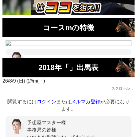
コースmの特徴
2018年「」出馬表
26/8/9 (日) ()///m(・)
スクロール→
閲覧するには
ログイン
または
メルマガ登録
が必要になり
ます。
予想屋マスター様
事務局の皆様