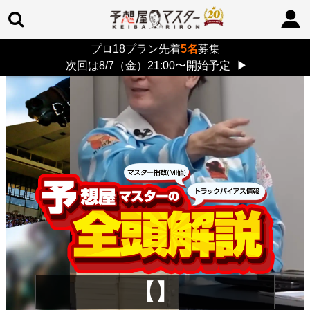
プロ18プラン先着
5名
募集
TOP
>
重賞コラム
> 26/8/9 (日)
次回は8/7（金）21:00〜開始予定
▶
【】