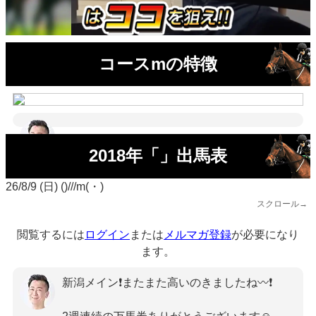
コースmの特徴
2018年「」出馬表
26/8/9 (日) ()///m(・)
スクロール→
閲覧するには
ログイン
または
メルマガ登録
が必要になり
ます。
新潟メイン❗またまた高いのきましたね〰❗