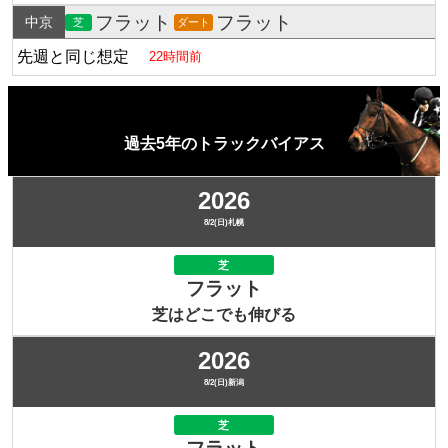
フラット
フラット
中京
芝
ダート
先週と同じ想定
22時間前
過去5年のトラックバイアス
2026
8/2(日)札幌
芝
フラット
芝はどこでも伸びる
2026
8/2(日)新潟
芝