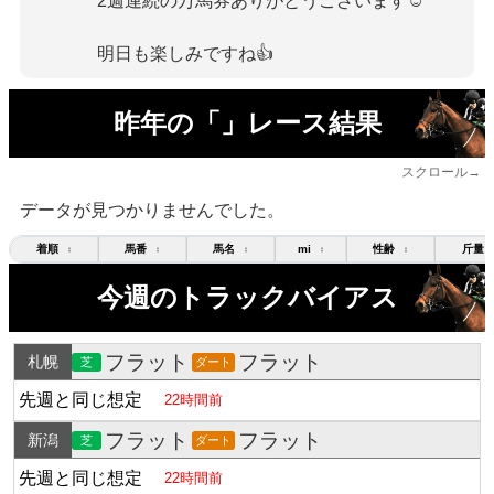
2週連続の万馬券ありがとうございます☺
明日も楽しみですね👍
昨年の「」レース結果
スクロール→
データが見つかりませんでした。
着順
馬番
馬名
mi
性齢
斤量
↕
↕
↕
↕
↕
今週のトラックバイアス
フラット
フラット
札幌
芝
ダート
先週と同じ想定
22時間前
フラット
フラット
新潟
芝
ダート
先週と同じ想定
22時間前