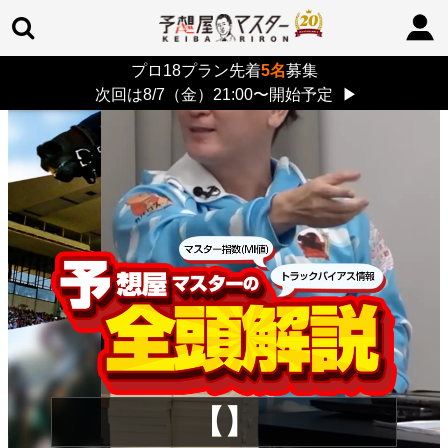
プロ18プラン先着
5名
募集
TOP
>
重賞コラム
> 26/8/9 (日)
次回は8/7（金）21:00〜開始予定
▶
【】