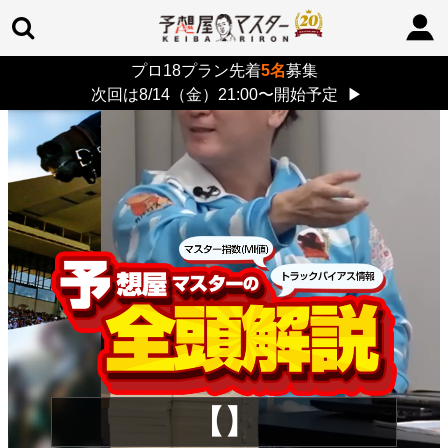
プロ18プラン先着
5名
募集
TOP
>
重賞コラム
> 26/8/9 (日)
次回は8/14（金）21:00〜開始予定
▶
【】