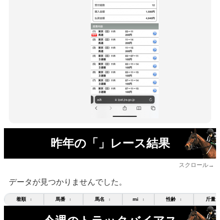
昨年の「」レース結果
スクロール→
データが見つかりませんでした。
着順
馬番
馬名
mi
性齢
斤量
↕
↕
↕
↕
↕