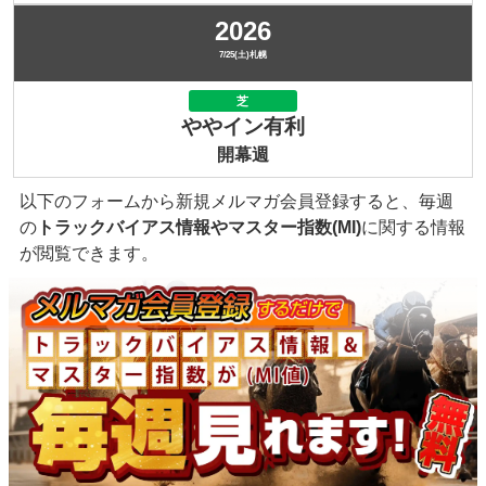
2026
7/25(土)札幌
芝
ややイン有利
開幕週
以下のフォームから新規メルマガ会員登録すると、毎週
の
トラックバイアス情報やマスター指数(MI)
に関する情報
が閲覧できます。