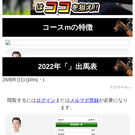
コースmの特徴
2022年「」出馬表
26/8/9 (日) ()///m(・)
スクロール→
閲覧するには
ログイン
または
メルマガ登録
が必要になり
ます。