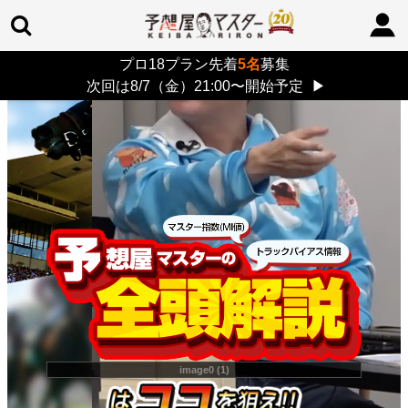
プロ18プラン先着
5名
募集
TOP
>
重賞コラム
> 26/8/9 (日)
次回は8/7（金）21:00〜開始予定
▶
image0 (1)