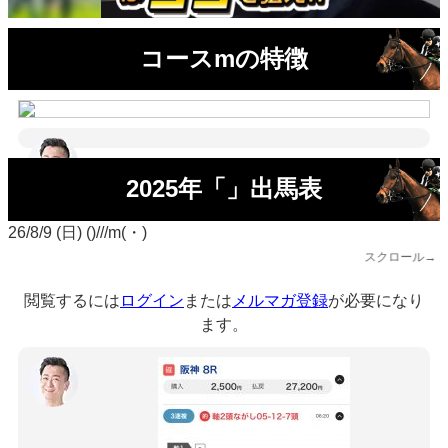
コースmの特徴
2025年「」出馬表
26/8/9 (日) ()///m(・)
スクロール→
閲覧するには
ログイン
または
メルマガ登録
が必要になり
ます。