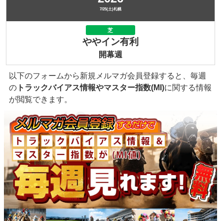
7/25(土)札幌
芝
ややイン有利
開幕週
以下のフォームから新規メルマガ会員登録すると、毎週
の
トラックバイアス情報やマスター指数(MI)
に関する情報
が閲覧できます。