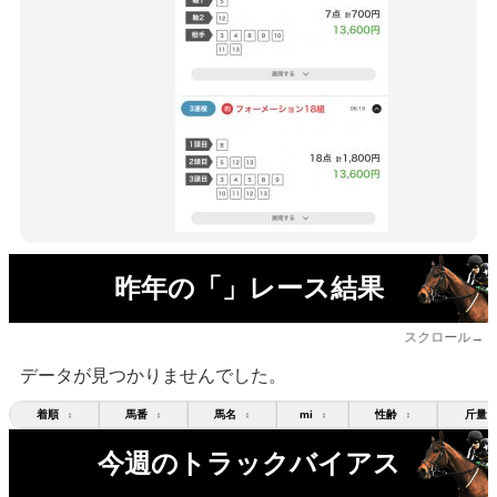
昨年の「」レース結果
スクロール→
データが見つかりませんでした。
着順
馬番
馬名
mi
性齢
斤量
↕
↕
↕
↕
↕
今週のトラックバイアス