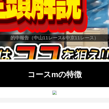
的中報告（中山11レース&中京11レース）
コースmの特徴