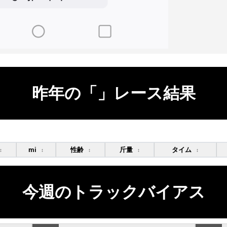
昨年の「」レース結果
mi
性齢
斤量
タイム
↕
↕
↕
↕
↕
今週のトラックバイアス