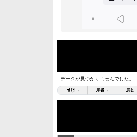
データが見つかりませんでした。
着順
馬番
馬名
↕
↕