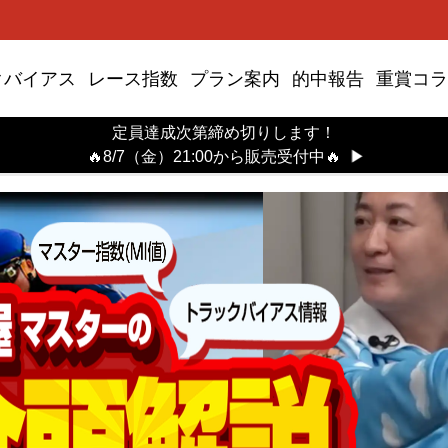
クバイアス
レース指数
プラン案内
的中報告
重賞コラ
定員達成次第締め切りします！
🔥8/7（金）21:00から販売受付中🔥
▶