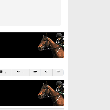
基
KP
BP
AP
TP
↕
↕