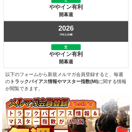
ややイン有利
開幕週
2026
7/25(土)札幌
芝
ややイン有利
開幕週
以下のフォームから新規メルマガ会員登録すると、毎週
の
トラックバイアス情報やマスター指数(MI)
に関する情報
が閲覧できます。