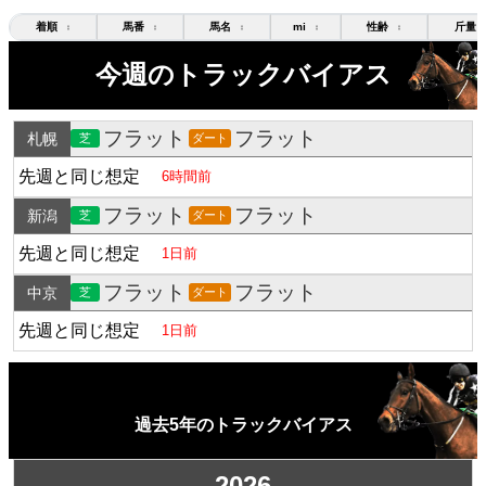
着順
馬番
馬名
mi
性齢
斤量
↕
↕
↕
↕
↕
今週のトラックバイアス
フラット
フラット
札幌
芝
ダート
先週と同じ想定
6時間前
フラット
フラット
新潟
芝
ダート
先週と同じ想定
1日前
フラット
フラット
中京
芝
ダート
先週と同じ想定
1日前
過去5年のトラックバイアス
2026