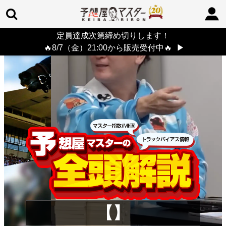
定員達成次第締め切りします！
TOP
>
重賞コラム
> 26/8/9 (日)
🔥8/7（金）21:00から販売受付中🔥
▶
【】