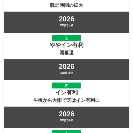
競走時間の拡大
2026
7/26(日)札幌
芝
ややイン有利
開幕週
2026
7/26(日)新潟
芝
イン有利
午後から大雨で芝はイン有利に
2026
7/26(日)中京
芝