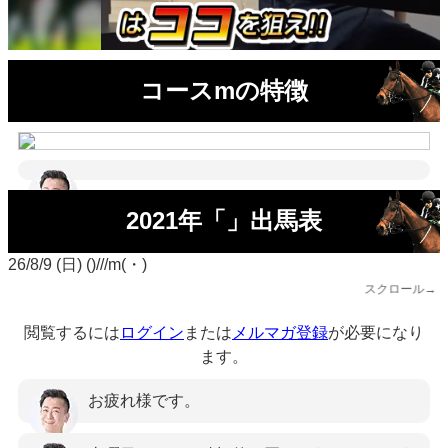
コースmの特徴
2021年「」出馬表
26/8/9 (日) ()///m(・)
スクロール→
閲覧するには
ログイン
または
メルマガ登録
が必要になり
ます。
お疲れ様です。