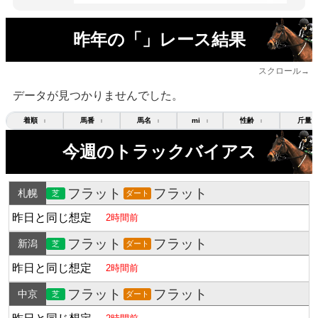
昨年の「」レース結果
スクロール→
データが見つかりませんでした。
着順
馬番
馬名
mi
性齢
斤量
↕
↕
↕
↕
↕
今週のトラックバイアス
フラット
フラット
札幌
芝
ダート
昨日と同じ想定
2時間前
フラット
フラット
新潟
芝
ダート
昨日と同じ想定
2時間前
フラット
フラット
中京
芝
ダート