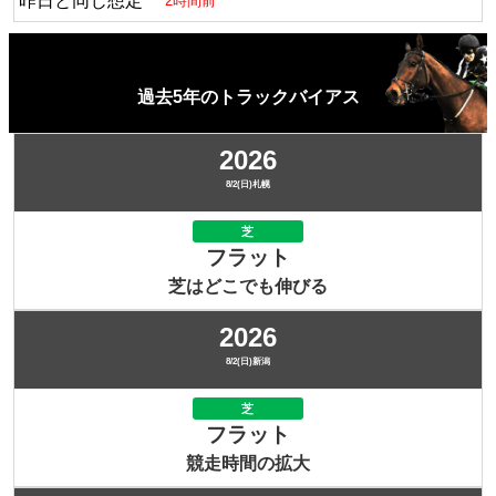
昨日と同じ想定
2時間前
過去5年のトラックバイアス
2026
8/2(日)札幌
芝
フラット
芝はどこでも伸びる
2026
8/2(日)新潟
芝
フラット
競走時間の拡大