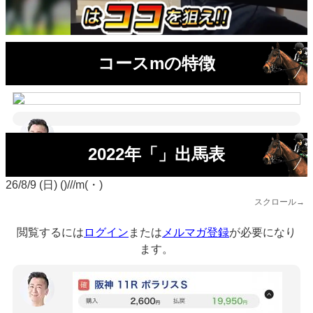
コースmの特徴
2022年「」出馬表
26/8/9 (日) ()///m(・)
スクロール→
閲覧するには
ログイン
または
メルマガ登録
が必要になり
ます。