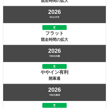
競走時間の拡大
2026
8/1(土)中京
芝
フラット
競走時間の拡大
2026
7/26(日)札幌
芝
ややイン有利
開幕週
2026
7/26(日)新潟
芝