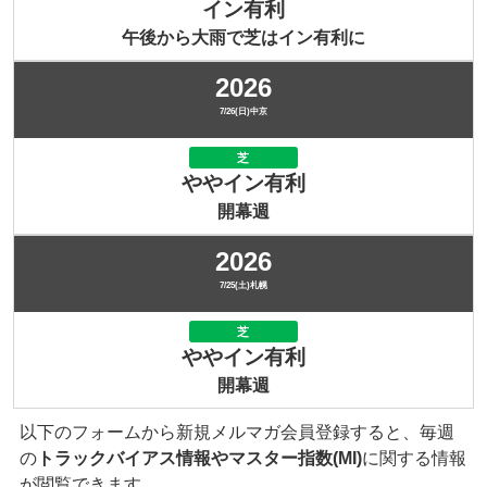
イン有利
午後から大雨で芝はイン有利に
2026
7/26(日)中京
芝
ややイン有利
開幕週
2026
7/25(土)札幌
芝
ややイン有利
開幕週
以下のフォームから新規メルマガ会員登録すると、毎週
の
トラックバイアス情報やマスター指数(MI)
に関する情報
が閲覧できます。