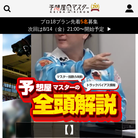
プロ18プラン先着
5名
募集
TOP
>
重賞コラム
> 26/8/9 (日)
次回は8/14（金）21:00〜開始予定
▶
【】