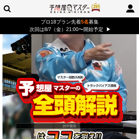
プロ18プラン先着
5名
募集
TOP
>
重賞コラム
> 26/8/9 (日)
次回は8/7（金）21:00〜開始予定
▶
的中報告