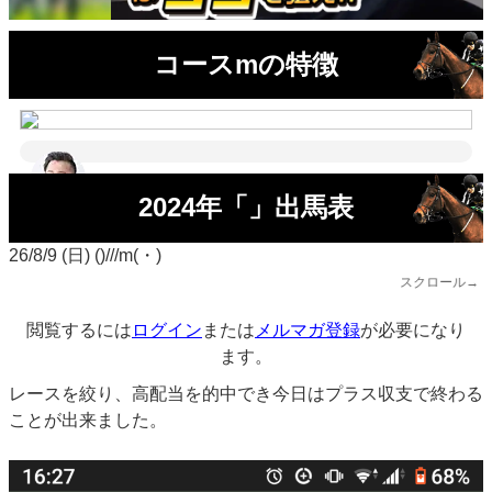
コースmの特徴
2024年「」出馬表
26/8/9 (日) ()///m(・)
スクロール→
閲覧するには
ログイン
または
メルマガ登録
が必要になり
ます。
レースを絞り、高配当を的中でき今日はプラス収支で終わる
ことが
出来ました。