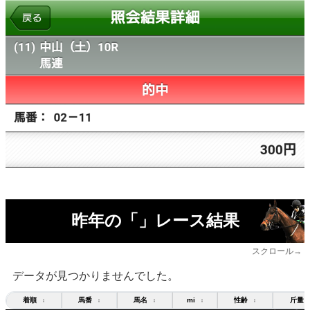
昨年の「」レース結果
スクロール→
データが見つかりませんでした。
着順
馬番
馬名
mi
性齢
斤量
↕
↕
↕
↕
↕