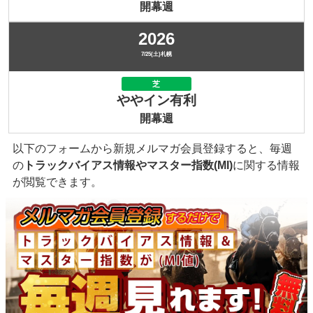
開幕週
2026
7/25(土)札幌
芝
ややイン有利
開幕週
以下のフォームから新規メルマガ会員登録すると、毎週
の
トラックバイアス情報やマスター指数(MI)
に関する情報
が閲覧できます。