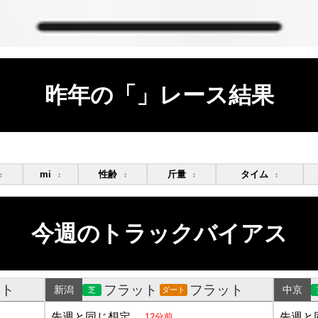
昨年の「」レース結果
mi
性齢
斤量
タイム
↕
↕
↕
↕
↕
今週のトラックバイアス
ット
フラット
フラット
新潟
中京
芝
ダート
先週と同じ想定
先週と
12分前