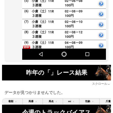
昨年の「」レース結果
スクロール→
データが見つかりませんでした。
着順
馬番
馬名
mi
性齢
斤量
↕
↕
↕
↕
↕
今週のトラックバイアス