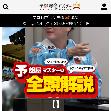
プロ18プラン先着
5名
募集
TOP
>
重賞コラム
> 26/8/9 (日)
次回は8/14（金）21:00〜開始予定
▶
【】