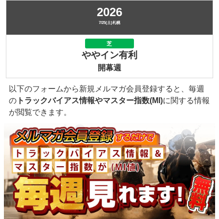
2026
7/25(土)札幌
芝
ややイン有利
開幕週
以下のフォームから新規メルマガ会員登録すると、毎週
の
トラックバイアス情報やマスター指数(MI)
に関する情報
が閲覧できます。