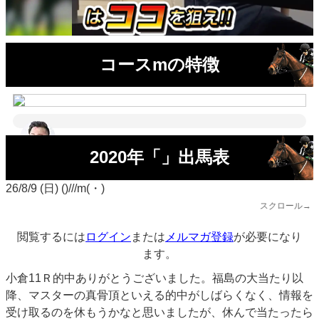
コースmの特徴
2020年「」出馬表
26/8/9 (日) ()///m(・)
スクロール→
閲覧するには
ログイン
または
メルマガ登録
が必要になり
ます。
小倉11Ｒ的中ありがとうございました。福島の大当たり以
降、マスターの真骨頂といえる的中がしばらくなく、情報を
受け取るのを休もうかなと思いましたが、休んで当たったら