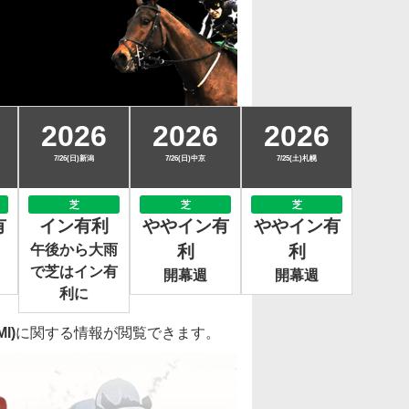
2026
2026
2026
7/26(日)新潟
7/26(日)中京
7/25(土)札幌
芝
芝
芝
有
イン有利
ややイン有
ややイン有
午後から大雨
利
利
で芝はイン有
開幕週
開幕週
利に
I)
に関する情報が閲覧できます。