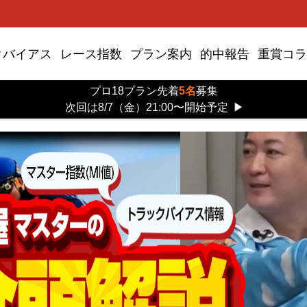
クバイアス
レース指数
プラン案内
的中報告
重賞コラ
プロ18プラン先着
5名
募集
次回は8/7（金）21:00〜開始予定
▶