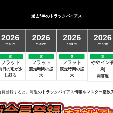
過去5年のトラックバイアス
2026
2026
2026
2026
8/1(土)札幌
8/1(土)新潟
8/1(土)中京
7/26(日)札幌
芝
芝
芝
芝
フラット
フラット
フラット
ややイン
前日の雨が少
競走時間の拡
競走時間の拡
利
し残る
大
大
開幕週
会員登録すると、毎週の
トラックバイアス情報やマスター指数(M