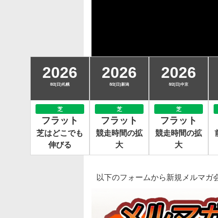
2026
2026
2026
8/2(日)札幌
8/2(日)新潟
8/2(日)中京
芝
芝
芝
フラット
フラット
フラット
芝はどこでも
競走時間の拡
競走時間の拡
伸びる
大
大
以下のフォームから新規メルマガ