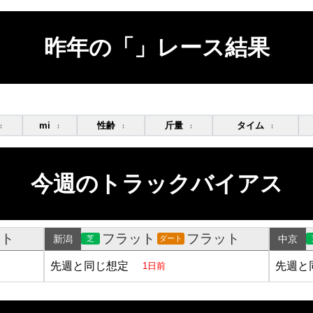
昨年の「」レース結果
mi
性齢
斤量
タイム
↕
↕
↕
↕
↕
今週のトラックバイアス
ット
フラット
フラット
新潟
中京
芝
ダート
先週と同じ想定
先週と
1日前