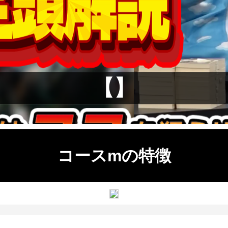
【】
コースmの特徴