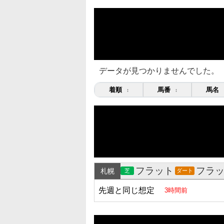
データが見つかりませんでした。
着順
馬番
馬名
↕
↕
フラット
フラ
札幌
芝
ダート
先週と同じ想定
3時間前