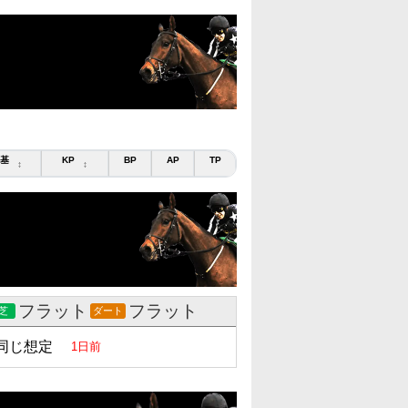
基
KP
BP
AP
TP
↕
↕
フラット
フラット
芝
ダート
同じ想定
1日前