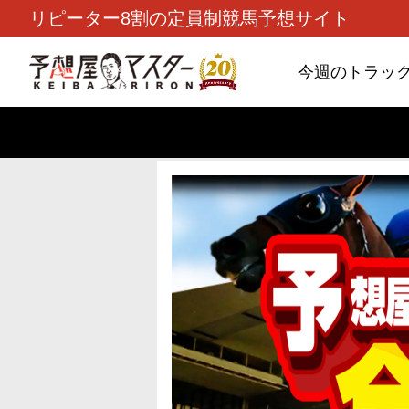
リピーター8割の定員制競馬予想サイト
今週のトラッ
TOP
>
重賞コラム
> 26/8/9 (日)