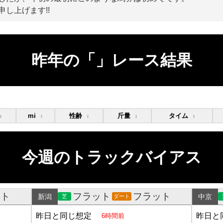
し上げます!!
昨年の「」レース結果
mi
性齢
斤量
タイム
↕
↕
↕
↕
↕
今週のトラックバイアス
ット
フラット
フラット
新潟
中京
芝
ダート
昨日と同じ想定
昨日と
6時間前