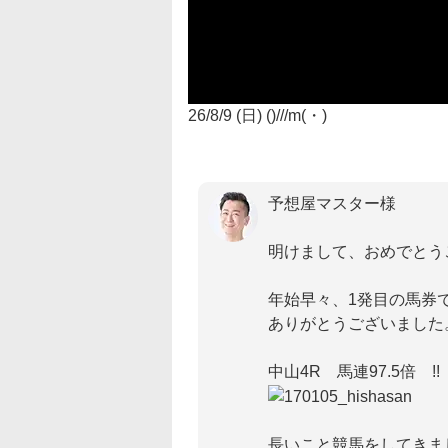
26/8/9 (日) ()///m(・)
予想屋マスター様
明けまして、おめでとうご
年始早々、1発目の馬券
ありがとうございました
中山4R 馬連97.5倍 !!
長いこと競馬をしてきま