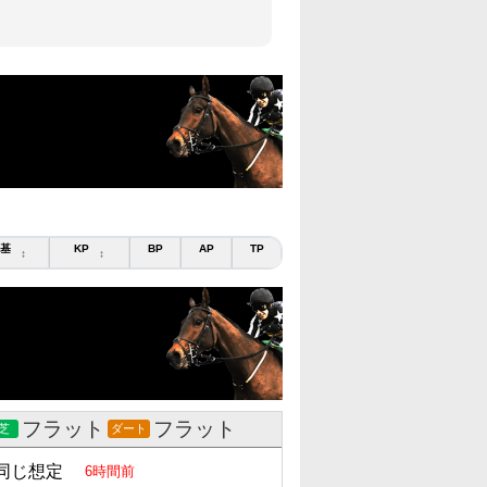
基
KP
BP
AP
TP
↕
↕
フラット
フラット
芝
ダート
同じ想定
6時間前