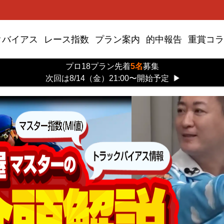
クバイアス
レース指数
プラン案内
的中報告
重賞コラ
プロ18プラン先着
5名
募集
次回は8/14（金）21:00〜開始予定
▶