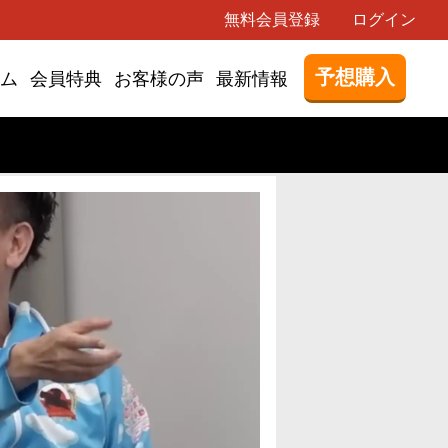
無料会員登録
ログイン
予想購入
ム
会員特典
お客様の声
最新情報