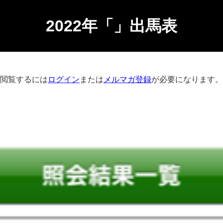
2022年「」出馬表
閲覧するには
ログイン
または
メルマガ登録
が必要になります。