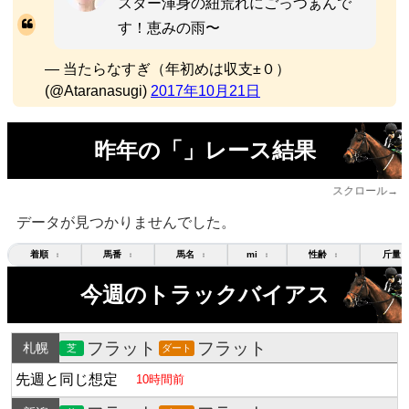
スター渾身の紐荒れにごっつぁんで
す！恵みの雨〜
— 当たらなすぎ（年初めは収支±０）
(@Ataranasugi)
2017年10月21日
昨年の「」レース結果
スクロール→
データが見つかりませんでした。
着順
馬番
馬名
mi
性齢
斤量
↕
↕
↕
↕
↕
今週のトラックバイアス
フラット
フラット
札幌
芝
ダート
先週と同じ想定
10時間前