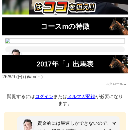
コースmの特徴
2017年「」出馬表
26/8/9 (日) ()///m(・)
スクロール→
閲覧するには
ログイン
または
メルマガ登録
が必要になり
ます。
資金的には馬連しかできないので、マ