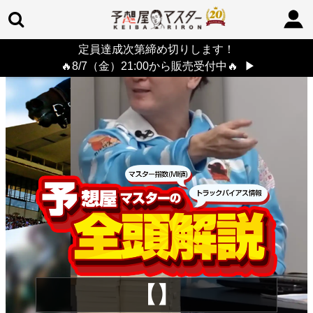
定員達成次第締め切りします！
TOP
>
重賞コラム
> 26/8/9 (日)
🔥8/7（金）21:00から販売受付中🔥
▶
【】