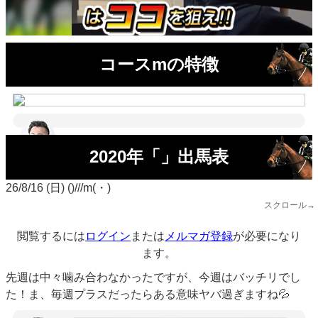
コースmの特徴
2020年「」出馬表
26/8/16 (日) ()///m(・)
スクロール→
閲覧するには
ログイン
または
メルマガ登録
が必要になり
ます。
先週は中々噛み合わなかったですが、今週はバッチリでし
た！ま、毎週プラスだったらある意味ヤバ過ぎますね💦