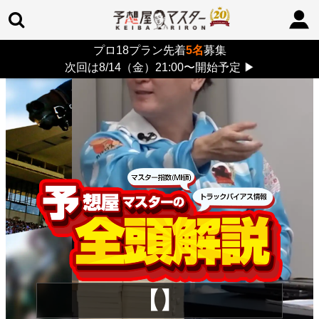
プロ18プラン先着
5名
募集
TOP
>
重賞コラム
> 26/8/16 (日)
次回は8/14（金）21:00〜開始予定
▶
【】