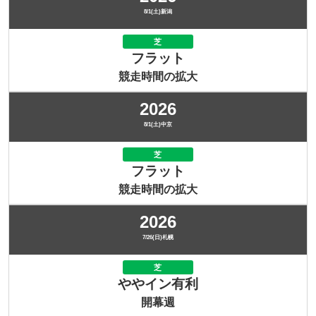
8/1(土)新潟
芝
フラット
競走時間の拡大
2026
8/1(土)中京
芝
フラット
競走時間の拡大
2026
7/26(日)札幌
芝
ややイン有利
開幕週