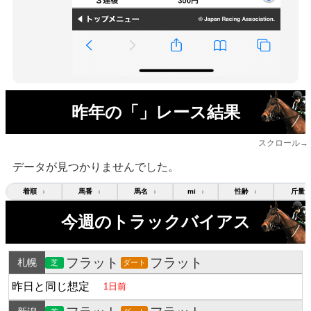
昨年の「」レース結果
スクロール→
データが見つかりませんでした。
着順
馬番
馬名
mi
性齢
斤量
↕
↕
↕
↕
↕
今週のトラックバイアス
フラット
フラット
札幌
芝
ダート
昨日と同じ想定
1日前