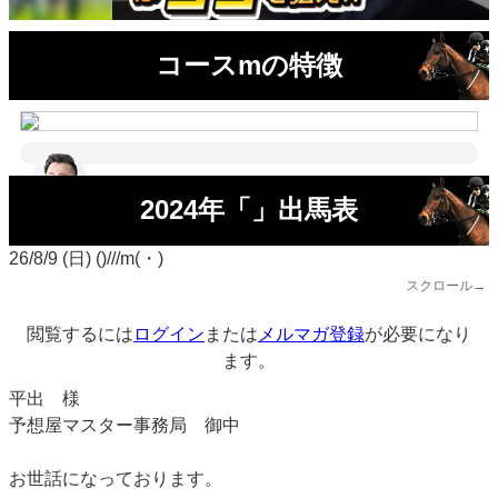
コースmの特徴
2024年「」出馬表
26/8/9 (日) ()///m(・)
スクロール→
閲覧するには
ログイン
または
メルマガ登録
が必要になり
ます。
平出 様
予想屋マスター事務局 御中
お世話になっております。