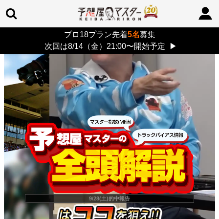
プロ18プラン先着
5名
募集
TOP
>
重賞コラム
> 26/8/9 (日)
次回は8/14（金）21:00〜開始予定
▶
9/28(土)的中報告