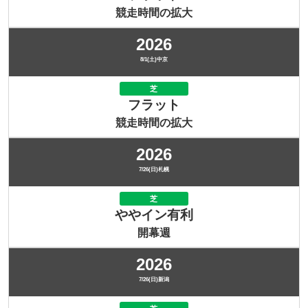
競走時間の拡大
2026
8/1(土)中京
芝
フラット
競走時間の拡大
2026
7/26(日)札幌
芝
ややイン有利
開幕週
2026
7/26(日)新潟