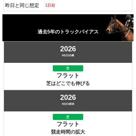
昨日と同じ想定
1日前
過去5年のトラックバイアス
2026
8/2(日)札幌
芝
フラット
芝はどこでも伸びる
2026
8/2(日)新潟
芝
フラット
競走時間の拡大