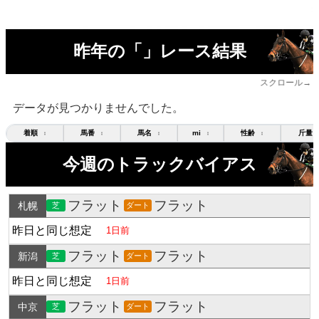
昨年の「」レース結果
スクロール→
データが見つかりませんでした。
着順
馬番
馬名
mi
性齢
斤量
↕
↕
↕
↕
↕
今週のトラックバイアス
フラット
フラット
札幌
芝
ダート
昨日と同じ想定
1日前
フラット
フラット
新潟
芝
ダート
昨日と同じ想定
1日前
フラット
フラット
中京
芝
ダート