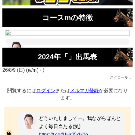
コースmの特徴
2024年「」出馬表
26/8/9 (日) ()///m(・)
スクロール→
閲覧するには
ログイン
または
メルマガ登録
が必要になり
ます。
どういたしましてー。我ながらほんと
よく毎日当たる(笑)
https://t.co/fUHrJ5xH0e