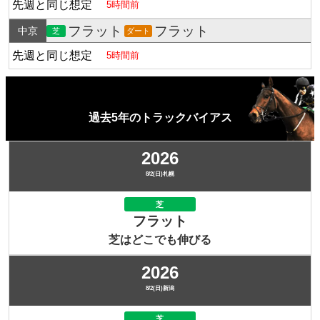
先週と同じ想定
5時間前
フラット
フラット
中京
芝
ダート
先週と同じ想定
5時間前
過去5年のトラックバイアス
2026
8/2(日)札幌
芝
フラット
芝はどこでも伸びる
2026
8/2(日)新潟
芝