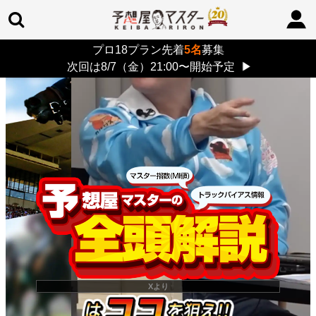
プロ18プラン先着
5名
募集
TOP
>
重賞コラム
> 26/8/9 (日)
次回は8/7（金）21:00〜開始予定
▶
Xより