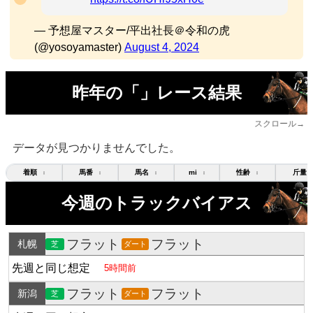
— 予想屋マスター/平出社長＠令和の虎
(@yosoyamaster)
August 4, 2024
昨年の「」レース結果
スクロール→
データが見つかりませんでした。
着順
馬番
馬名
mi
性齢
斤量
↕
↕
↕
↕
↕
今週のトラックバイアス
フラット
フラット
札幌
芝
ダート
先週と同じ想定
5時間前
フラット
フラット
新潟
芝
ダート