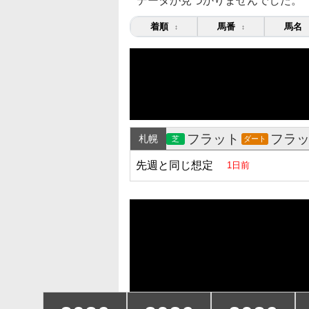
データが見つかりませんでした。
着順
馬番
馬名
↕
↕
フラット
フラ
札幌
芝
ダート
先週と同じ想定
1日前