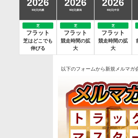
2026
2026
2026
8/2(日)札幌
8/2(日)新潟
8/2(日)中京
芝
芝
芝
フラット
フラット
フラット
芝はどこでも
競走時間の拡
競走時間の拡
伸びる
大
大
以下のフォームから新規メルマガ