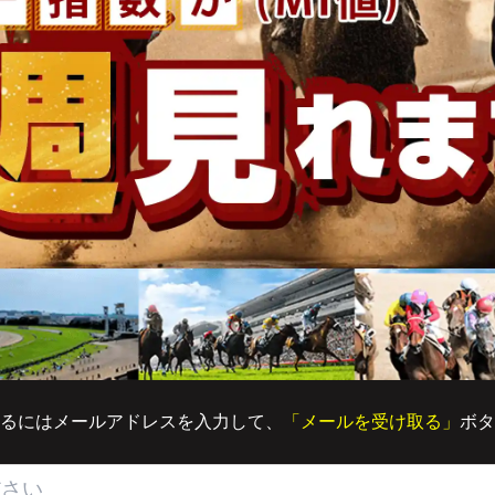
るにはメールアドレスを入力して、
「メールを受け取る」
ボタ