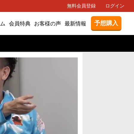
無料会員登録
ログイン
予想購入
ム
会員特典
お客様の声
最新情報