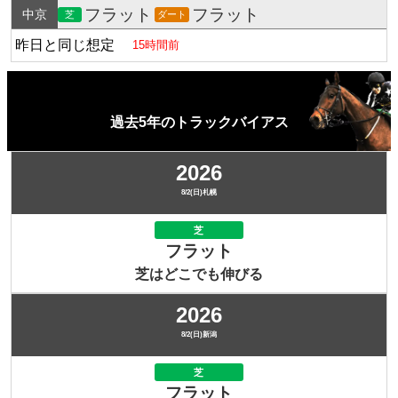
フラット
フラット
中京
芝
ダート
昨日と同じ想定
15時間前
過去5年のトラックバイアス
2026
8/2(日)札幌
芝
フラット
芝はどこでも伸びる
2026
8/2(日)新潟
芝
フラット