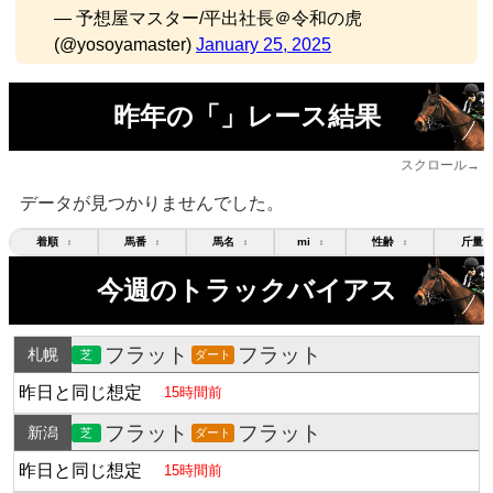
— 予想屋マスター/平出社長＠令和の虎
(@yosoyamaster)
January 25, 2025
昨年の「」レース結果
スクロール→
データが見つかりませんでした。
着順
馬番
馬名
mi
性齢
斤量
↕
↕
↕
↕
↕
今週のトラックバイアス
フラット
フラット
札幌
芝
ダート
昨日と同じ想定
15時間前
フラット
フラット
新潟
芝
ダート
昨日と同じ想定
15時間前