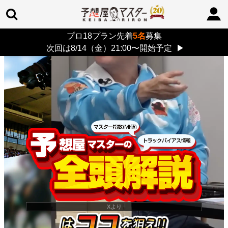
プロ18プラン先着
5名
募集
TOP
>
重賞コラム
> 26/8/9 (日)
次回は8/14（金）21:00〜開始予定
▶
Xより