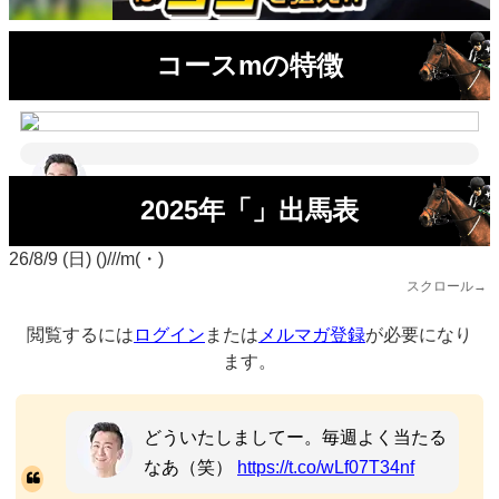
コースmの特徴
2025年「」出馬表
26/8/9 (日) ()///m(・)
スクロール→
閲覧するには
ログイン
または
メルマガ登録
が必要になり
ます。
どういたしましてー。毎週よく当たる
なあ（笑）
https://t.co/wLf07T34nf