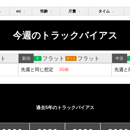
mi
性齢
斤量
タイム
↕
↕
↕
↕
↕
今週のトラックバイアス
ット
フラット
フラット
新潟
中京
芝
ダート
先週と同じ想定
先週と
2日前
過去5年のトラックバイアス