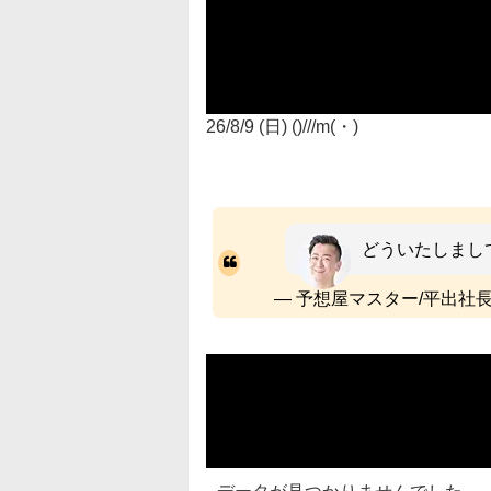
26/8/9 (日) ()///m(・)
どういたしまし
— 予想屋マスター/平出社長＠令