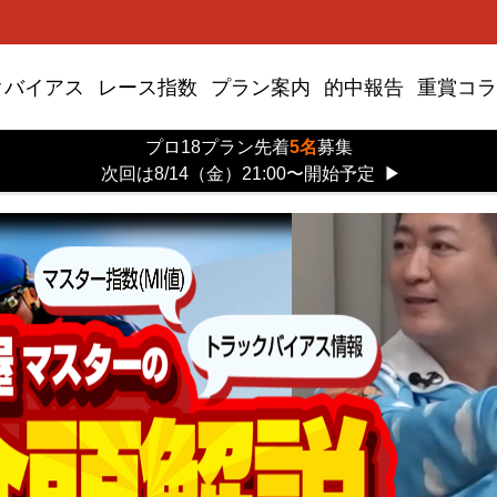
クバイアス
レース指数
プラン案内
的中報告
重賞コラ
プロ18プラン先着
5名
募集
次回は8/14（金）21:00〜開始予定
▶