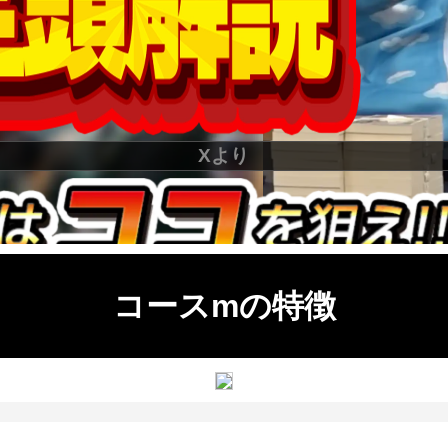
Xより
コースmの特徴