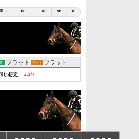
基
KP
BP
AP
TP
↕
↕
フラット
フラット
芝
ダート
同じ想定
2日前