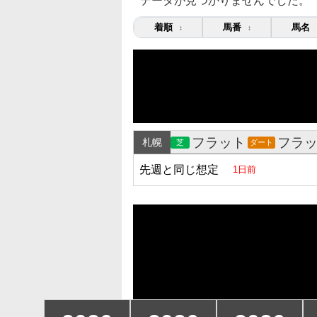
データが見つかりませんでした。
着順
馬番
馬名
↕
↕
フラット
フラ
札幌
芝
ダート
先週と同じ想定
1日前