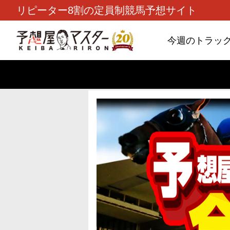
リピーター8割の定員制競馬予想サイト
今週のトラッ
TOP
>
重賞コラム
> 26/8/9 (日)