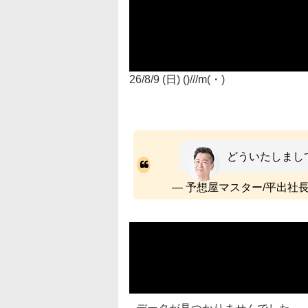
26/8/9 (日) ()///m(・)
どういたしまし
— 予想屋マスター/平出社長＠令