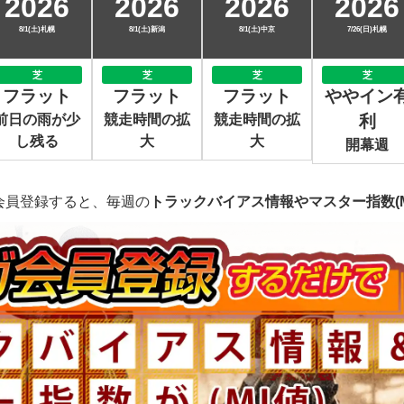
2026
2026
2026
2026
8/1(土)札幌
8/1(土)新潟
8/1(土)中京
7/26(日)札幌
芝
芝
芝
芝
フラット
フラット
フラット
ややイン
前日の雨が少
競走時間の拡
競走時間の拡
利
し残る
大
大
開幕週
会員登録すると、毎週の
トラックバイアス情報やマスター指数(M