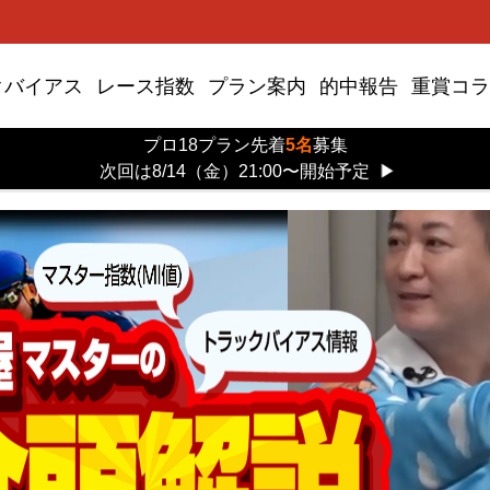
クバイアス
レース指数
プラン案内
的中報告
重賞コラ
プロ18プラン先着
5名
募集
次回は8/14（金）21:00〜開始予定
▶