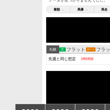
データが見つかりませんでした。
着順
馬番
馬名
↕
↕
フラット
フラ
札幌
芝
ダート
先週と同じ想定
18時間前