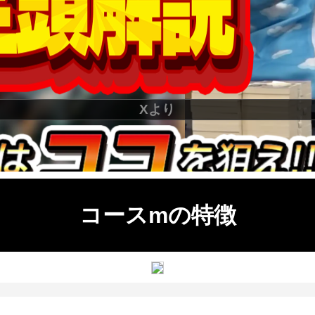
Xより
コースmの特徴