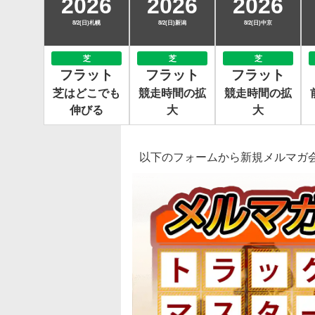
2026
2026
2026
8/2(日)札幌
8/2(日)新潟
8/2(日)中京
芝
芝
芝
フラット
フラット
フラット
芝はどこでも
競走時間の拡
競走時間の拡
伸びる
大
大
以下のフォームから新規メルマガ