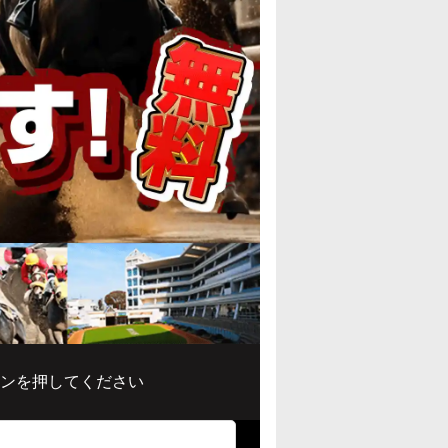
ンを押してください