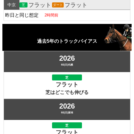
フラット
フラット
中京
芝
ダート
昨日と同じ想定
2時間前
過去5年のトラックバイアス
2026
8/2(日)札幌
芝
フラット
芝はどこでも伸びる
2026
8/2(日)新潟
芝
フラット