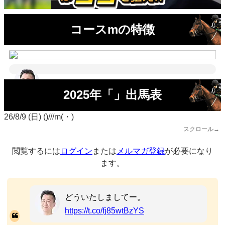
コースmの特徴
2025年「」出馬表
26/8/9 (日) ()///m(・)
スクロール→
閲覧するには
ログイン
または
メルマガ登録
が必要になり
ます。
どういたしましてー。
https://t.co/fj85wtBzYS