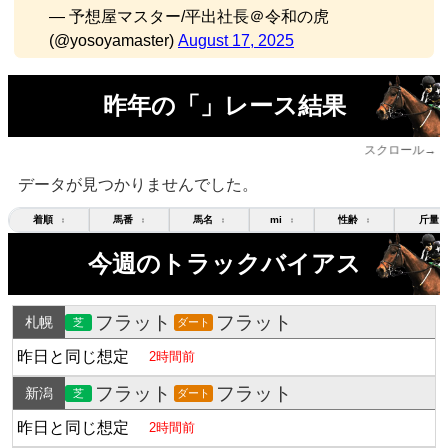
— 予想屋マスター/平出社長＠令和の虎
(@yosoyamaster)
August 17, 2025
昨年の「」レース結果
スクロール→
データが見つかりませんでした。
着順
馬番
馬名
mi
性齢
斤量
↕
↕
↕
↕
↕
今週のトラックバイアス
フラット
フラット
札幌
芝
ダート
昨日と同じ想定
2時間前
フラット
フラット
新潟
芝
ダート
昨日と同じ想定
2時間前