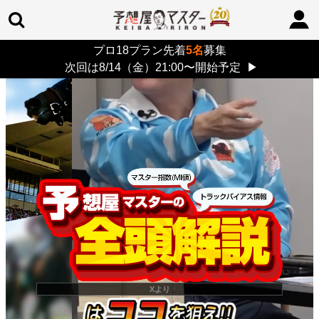
プロ18プラン先着
5名
募集
TOP
>
重賞コラム
> 26/8/9 (日)
次回は8/14（金）21:00〜開始予定
▶
Xより