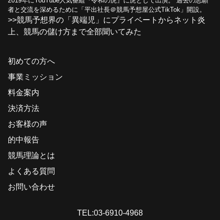
2019年にYouTube人気番組『令和の虎』に虎として出演。 過去の志願
者と交流を深めるために「平出社長＠競馬予想屋公式TikTok」開設。
>>競馬予想界の「異端児」にプライベートからネット炎
上、競馬の儲け方まで全部聞いてみた
初めての方へ
事業ミッション
料金案内
決済方法
お客様の声
的中報告
競馬理論とは
よくある質問
お問い合わせ
TEL:03-6910-4968