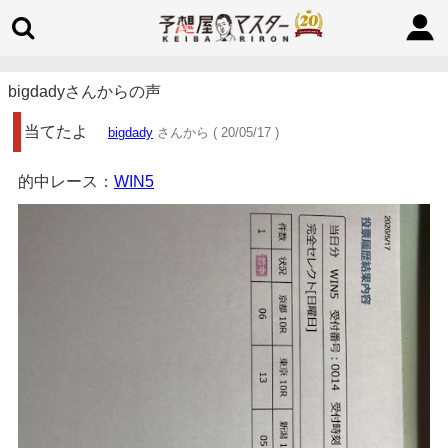
bigdadyさんからの声
当てたよ
bigdady
さんから ( 20/05/17 )
的中レース：
WIN5