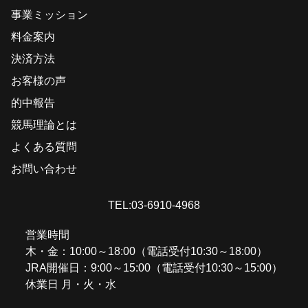
事業ミッション
料金案内
決済方法
お客様の声
的中報告
競馬理論とは
よくある質問
お問い合わせ
TEL:03-6910-4968
営業時間
木・金：10:00～18:00（電話受付10:30～18:00）
JRA開催日：9:00～15:00（電話受付10:30～15:00）
休業日 月・火・水