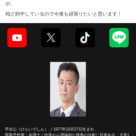
が、
殆ど的中しているので今後も頑張りたいと思います！
平出心（ひらいでしん） ／1977年10月27日生まれ
競馬予想屋・弁理士／中学から理論的な競馬の分析に目覚める。大学1