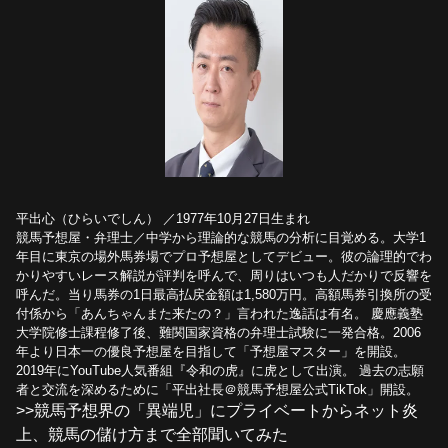
平出心（ひらいでしん） ／1977年10月27日生まれ
競馬予想屋・弁理士／中学から理論的な競馬の分析に目覚める。大学1
年目に東京の場外馬券場でプロ予想屋としてデビュー。彼の論理的でわ
かりやすいレース解説が評判を呼んで、周りはいつも人だかりで反響を
呼んだ。当り馬券の1日最高払戻金額は1,580万円。高額馬券引換所の受
付係から「あんちゃんまた来たの？」言われた逸話は有名。 慶應義塾
大学院修士課程修了後、難関国家資格の弁理士試験に一発合格。2006
年より日本一の優良予想屋を目指して「予想屋マスター」を開設。
2019年にYouTube人気番組『令和の虎』に虎として出演。 過去の志願
者と交流を深めるために「平出社長＠競馬予想屋公式TikTok」開設。
>>競馬予想界の「異端児」にプライベートからネット炎
上、競馬の儲け方まで全部聞いてみた