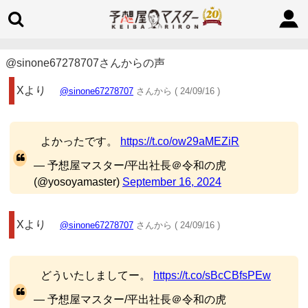
@sinone67278707さんからの声
Xより
@sinone67278707
さんから ( 24/09/16 )
よかったです。
https://t.co/ow29aMEZiR
— 予想屋マスター/平出社長＠令和の虎
(@yosoyamaster)
September 16, 2024
Xより
@sinone67278707
さんから ( 24/09/16 )
どういたしましてー。
https://t.co/sBcCBfsPEw
— 予想屋マスター/平出社長＠令和の虎