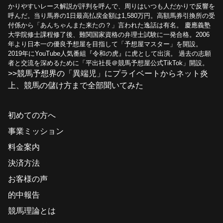
かりやすいレース解説が評判を呼んで、周りはいつも人だかりで反響を
呼んだ。当り馬券の1日最高払戻金額は1,580万円。高額馬券引換所の受
付係から「あんちゃんまた来たの？」言われた逸話は有名。 慶應義塾
大学院修士課程修了後、難関国家資格の弁理士試験に一発合格。2006
年より日本一の優良予想屋を目指して「予想屋マスター」を開設。
2019年にYouTube人気番組『令和の虎』に虎として出演。 過去の志願
者と交流を深めるために「平出社長＠競馬予想屋公式TikTok」開設。
>>競馬予想界の「異端児」にプライベートからネット炎
上、競馬の儲け方まで全部聞いてみた
初めての方へ
事業ミッション
料金案内
決済方法
お客様の声
的中報告
競馬理論とは