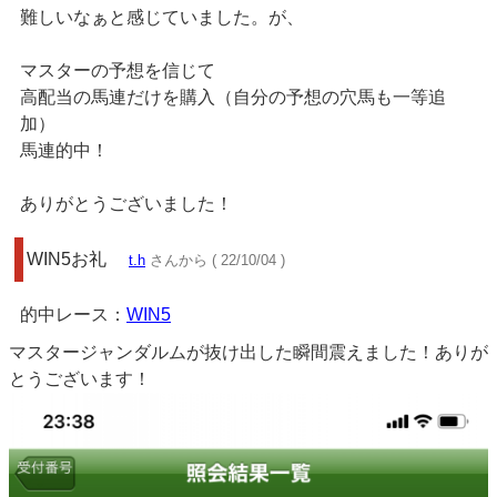
難しいなぁと感じていました。が、
マスターの予想を信じて
高配当の馬連だけを購入（自分の予想の穴馬も一等追
加）
馬連的中！
ありがとうございました！
WIN5お礼
t.h
さんから ( 22/10/04 )
的中レース：
WIN5
マスタージャンダルムが抜け出した瞬間震えました！ありが
とうございます！