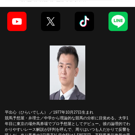
平出心（ひらいでしん） ／1977年10月27日生まれ
競馬予想屋・弁理士／中学から理論的な競馬の分析に目覚める。大学1
年目に東京の場外馬券場でプロ予想屋としてデビュー。彼の論理的でわ
かりやすいレース解説が評判を呼んで、周りはいつも人だかりで反響を