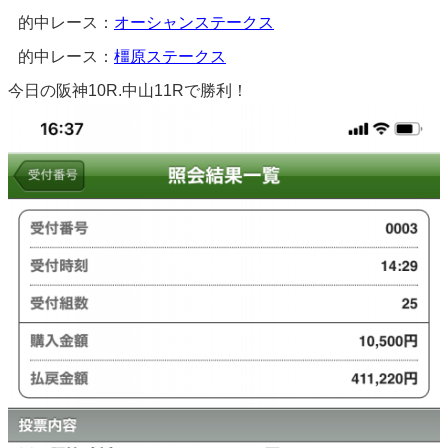
的中レース：
オーシャンステークス
的中レース：
橿原ステークス
今日の阪神10R.中山11Rで勝利！