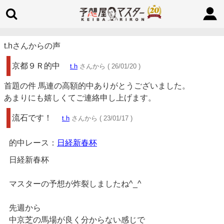
t.hさんからの声
京都９Ｒ的中
t.h
さんから ( 26/01/20 )
首題の件 馬連の高額的中ありがとうございました。
あまりにも嬉しくてご連絡申し上げます。
流石です！
t.h
さんから ( 23/01/17 )
的中レース：
日経新春杯
日経新春杯
マスターの予想が炸裂しましたね^_^
先週から
中京芝の馬場が良く分からない感じで