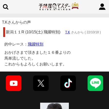
T.Kさんからの声
新潟１１R (10/15(土) 飛躍特別)
T.K
さんから ( 22/10/18 )
的中レース：
飛躍特別
おかげさまで頂きました１６番よりの
馬単流しでした。
これからもよろしくお願いします。