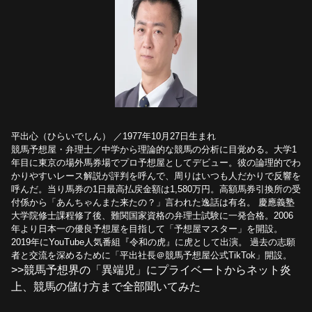
平出心（ひらいでしん） ／1977年10月27日生まれ
競馬予想屋・弁理士／中学から理論的な競馬の分析に目覚める。大学1
年目に東京の場外馬券場でプロ予想屋としてデビュー。彼の論理的でわ
かりやすいレース解説が評判を呼んで、周りはいつも人だかりで反響を
呼んだ。当り馬券の1日最高払戻金額は1,580万円。高額馬券引換所の受
付係から「あんちゃんまた来たの？」言われた逸話は有名。 慶應義塾
大学院修士課程修了後、難関国家資格の弁理士試験に一発合格。2006
年より日本一の優良予想屋を目指して「予想屋マスター」を開設。
2019年にYouTube人気番組『令和の虎』に虎として出演。 過去の志願
者と交流を深めるために「平出社長＠競馬予想屋公式TikTok」開設。
>>競馬予想界の「異端児」にプライベートからネット炎
上、競馬の儲け方まで全部聞いてみた