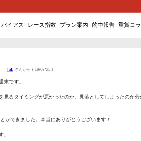
クバイアス
レース指数
プラン案内
的中報告
重賞コラ
。
Tak
さんから ( 19/07/23 )
週末です。
を見るタイミングが悪かったのか、見落としてしまったのか分
ことができました。本当にありがとうございます！
す。