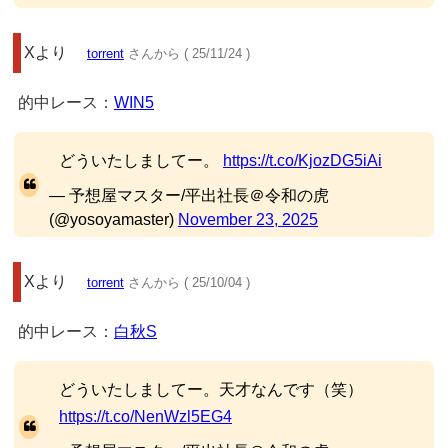
Xより
torrent
さんから ( 25/11/24 )
的中レース：
WIN5
どういたしましてー。
https://t.co/KjozDG5iAi
— 予想屋マスター/平出社長＠令和の虎
(@yosoyamaster)
November 23, 2025
Xより
torrent
さんから ( 25/10/04 )
的中レース：
白秋S
どういたしましてー。天才なんです（笑）
https://t.co/NenWzl5EG4