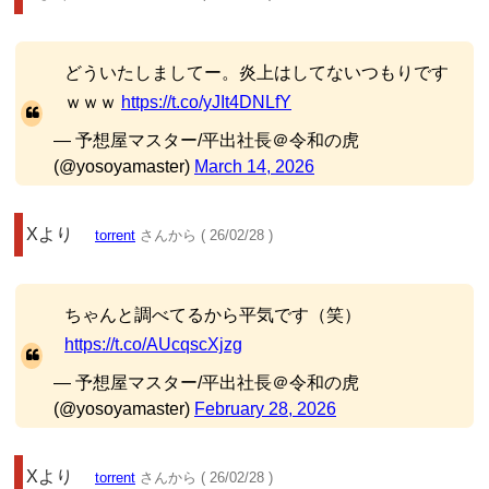
どういたしましてー。炎上はしてないつもりです
ｗｗｗ
https://t.co/yJIt4DNLfY
— 予想屋マスター/平出社長＠令和の虎
(@yosoyamaster)
March 14, 2026
Xより
torrent
さんから ( 26/02/28 )
ちゃんと調べてるから平気です（笑）
https://t.co/AUcqscXjzg
— 予想屋マスター/平出社長＠令和の虎
(@yosoyamaster)
February 28, 2026
Xより
torrent
さんから ( 26/02/28 )