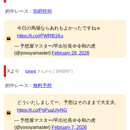
的中レース：
別府特別
今日の馬場ならあれもよかったですねｗ
https://t.co/rPWRfli1Ku
— 予想屋マスター/平出社長＠令和の虎
(@yosoyamaster)
February 28, 2026
Xより
torrent
さんから ( 26/02/07 )
的中レース：
無料予想
どういたしましてー。予想はそのままで大丈夫。
https://t.co/PgPuaUlyNG
— 予想屋マスター/平出社長＠令和の虎
(@yosoyamaster)
February 7, 2026