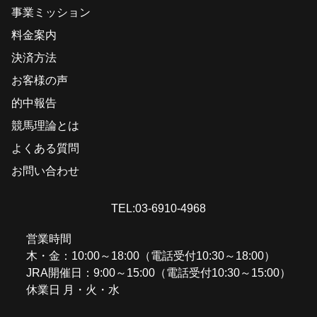
事業ミッション
料金案内
決済方法
お客様の声
的中報告
競馬理論とは
よくある質問
お問い合わせ
TEL:03-6910-4968
営業時間
木・金：10:00～18:00（電話受付10:30～18:00）
JRA開催日：9:00～15:00（電話受付10:30～15:00）
休業日 月・火・水