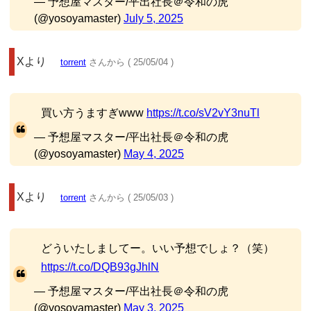
— 予想屋マスター/平出社長＠令和の虎
(@yosoyamaster)
July 5, 2025
Xより
torrent
さんから ( 25/05/04 )
買い方うますぎwww
https://t.co/sV2vY3nuTl
— 予想屋マスター/平出社長＠令和の虎
(@yosoyamaster)
May 4, 2025
Xより
torrent
さんから ( 25/05/03 )
どういたしましてー。いい予想でしょ？（笑）
https://t.co/DQB93gJhlN
— 予想屋マスター/平出社長＠令和の虎
(@yosoyamaster)
May 3, 2025