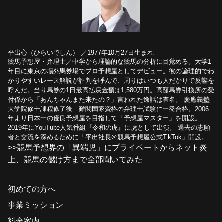
平出心（ひらいでしん） ／1977年10月27日生まれ
競馬予想屋・弁理士／中学から理論的な競馬の分析に目覚める。大学1
年目に東京の場外馬券場でプロ予想屋としてデビュー。彼の論理的でわ
かりやすいレース解説が評判を呼んで、周りはいつも人だかりで反響を
呼んだ。当り馬券の1日最高払戻金額は1,580万円。高額馬券引換所の受
付係から「あんちゃんまた来たの？」言われた逸話は有名。 慶應義塾
大学院修士課程修了後、難関国家資格の弁理士試験に一発合格。2006
年より日本一の優良予想屋を目指して「予想屋マスター」を開設。
2019年にYouTube人気番組『令和の虎』に虎として出演。 過去の志願
者と交流を深めるために「平出社長＠競馬予想屋公式TikTok」開設。
>>競馬予想界の「異端児」にプライベートからネット炎
上、競馬の儲け方まで全部聞いてみた
初めての方へ
事業ミッション
料金案内