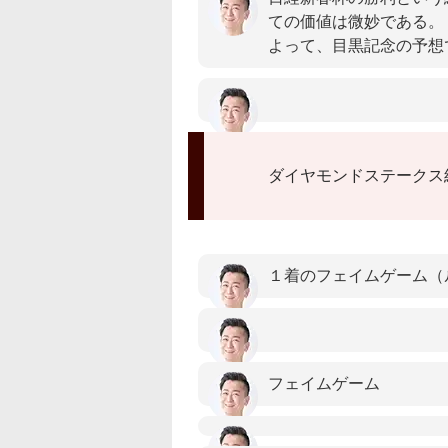
ての価値は微妙である。
よって、目黒記念の予想
ダイヤモンドステークス
１着のフェイムゲーム（
フェイムゲーム