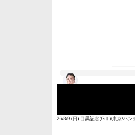
26/8/9 (日) 目黒記念(GⅡ)/東京/ハン