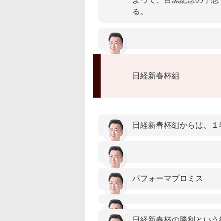
る。
日経新春杯組
日経新春杯組からは、１
パフォーマプロミス
日経新春杯の勝利という