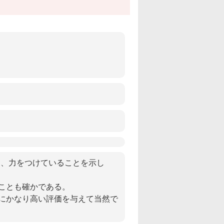
り、力をつけていることを示し
ことも確かである。
にかなり高い評価を与えて当然で