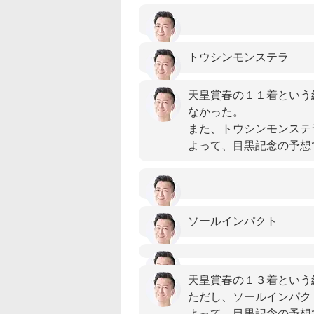
トウシンモンステラ
天皇賞春の１１着という
なかった。
また、トウシンモンステ
よって、目黒記念の予想
ソールインパクト
天皇賞春の１３着という
ただし、ソールインパク
よって、目黒記念の予想