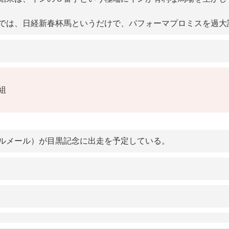
では、日経新春杯馬というだけで、パフォーマプロミスを過大
組
ルメール）が目黒記念に出走を予定している。