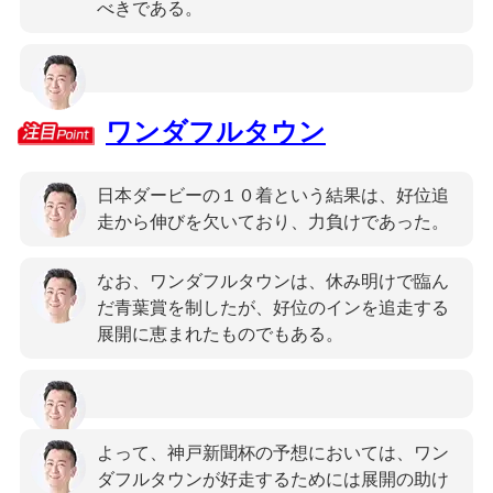
べきである。
ワンダフルタウン
日本ダービーの１０着という結果は、好位追
走から伸びを欠いており、力負けであった。
なお、ワンダフルタウンは、休み明けで臨ん
だ青葉賞を制したが、好位のインを追走する
展開に恵まれたものでもある。
よって、神戸新聞杯の予想においては、ワン
ダフルタウンが好走するためには展開の助け