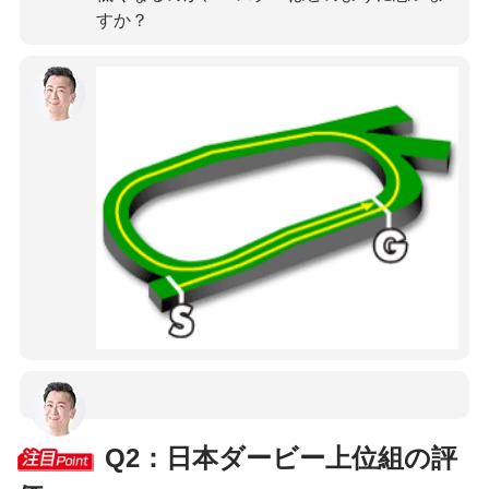
すか？
Q2：日本ダービー上位組の評