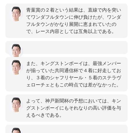
青葉賞の２着という結果は、直線で内を突い
てワンダフルタウンに伸び負けたが、ワンダ
フルタウンがかなり展開に恵まれていたの
で、レース内容としては互角以上である。
また、キングストンボーイは、最強メンバー
が揃っていた共同通信杯で４着に好走してお
り、３着のシャフリヤール・５着のステラヴ
ェローチェともこの時点では差がなかった。
よって、神戸新聞杯の予想においては、キン
グストンボーイにもそれなりの高い評価を与
えるべきである。