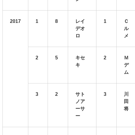
2017
1
8
レイ
1
Ｃ
デオ
ル
ロ
メ
2
5
キセ
2
Ｍ
キ
デ
ム
3
2
サト
3
川
ノア
田
ーサ
将
ー