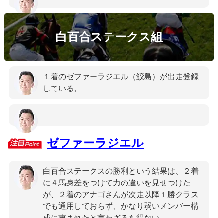
白百合ステークス組
１着のゼファーラジエル（鮫島）が出走登録
している。
ゼファーラジエル
白百合ステークスの勝利という結果は、２着
に４馬身差をつけて力の違いを見せつけた
が、２着のアナゴさんが次走以降１勝クラス
でも通用しておらず、かなり弱いメンバー構
成に恵まれたと言わざるを得ない。