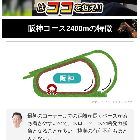
阪神コース2400mの特徴
最初のコーナーまでの距離が長くペースが落
ち着きやすいので、スローペースの瞬発力勝
負となることが多い。枠順の有利不利もほと
んどない。