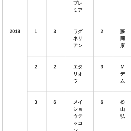
プレ
ミア
2018
1
3
ワグ
2
藤
ネリ
岡
アン
康
2
2
エタ
3
Ｍ
リオ
デ
ウ
ム
3
6
メイ
6
松
ショ
山
ウテ
弘
ッコ
ン