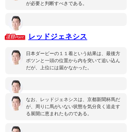
が必要と判断すべきである。
レッドジェネシス
日本ダービーの１１着という結果は、最後方
ポツンと一頭の位置から内を突いて追い込ん
だが、上位には届かなかった。
なお、レッドジェネシスは、京都新聞杯馬だ
が、周りに馬がいない状態を気分良く追走す
る展開に恵まれたものである。