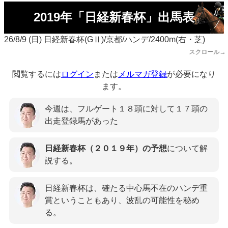
2019年「日経新春杯」出馬表
26/8/9 (日) 日経新春杯(GⅡ)/京都/ハンデ/2400m(右・芝)
スクロール→
閲覧するには
ログイン
または
メルマガ登録
が必要になり
ます。
今週は、フルゲート１８頭に対して１７頭の
出走登録馬があった
日経新春杯（２０１９年）の予想
について解
説する。
日経新春杯は、確たる中心馬不在のハンデ重
賞ということもあり、波乱の可能性を秘め
る。