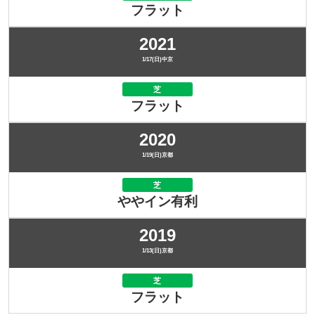
フラット
2021
1/17(日)中京
芝
フラット
2020
1/19(日)京都
芝
ややイン有利
2019
1/13(日)京都
芝
フラット