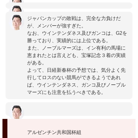
ジャパンカップの敗戦は、完全な力負けだ
が、メンバーが強すぎた。
なお、ウインテンダネス及びガンコは、G2を
勝っており、実績的には上位である。
また、ノーブルマーズは、イン有利の馬場に
恵まれたとは言えども、宝塚記念３着の実績
がある。
よって、日経新春杯の予想では、気分よく先
行してロスのない競馬ができるようであれ
ば、ウインテンダネス、ガンコ及びノーブル
マーズにも注意を払うべきである。
アルゼンチン共和国杯組