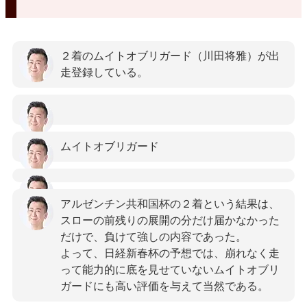
２着のムイトオブリガード（川田将雅）が出
走登録している。
ムイトオブリガード
アルゼンチン共和国杯の２着という結果は、
スローの前残りの展開の分だけ届かなかった
だけで、負けて強しの内容であった。
よって、日経新春杯の予想では、崩れなく走
って能力的に底を見せていないムイトオブリ
ガードにも高い評価を与えて当然である。