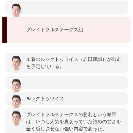
グレイトフルステークス組
１着のルックトゥワイス（岩田康誠）が出走
を予定している。
ルックトゥワイス
グレイトフルステークスの勝利という結果
は、いつも人気を裏切っていた詰めの甘さを
全く感じさせない強い内容であった。