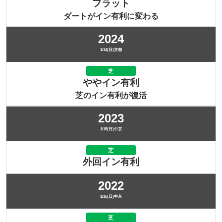
フラット
ダートがイン有利に変わる
2024
1/14(日)京都
芝
ややイン有利
芝のイン有利が復活
2023
1/15(日)中京
芝
外回イン有利
2022
1/16(日)中京
芝