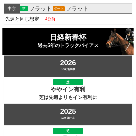
フラット
フラット
中京
芝
ダート
先週と同じ想定
4分前
日経新春杯
過去5年のトラックバイアス
2026
1/18(日)京都
芝
ややイン有利
芝は先週よりもイン有利に
2025
1/19(日)中京
芝