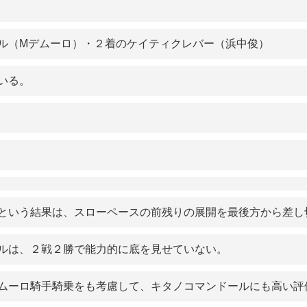
ル（Mデムーロ）・２着のケイティクレバー（浜中俊）
いる。
という結果は、スローペースの前残りの展開を最後方から差し
ルは、２戦２勝で能力的に底を見せていない。
ムーロ騎手騎乗をも考慮して、キタノコマンドールにも高い評