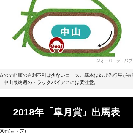
るので枠順の有利不利は少ないコース。基本は逃げ先行馬が有
、中山最終週のトラックバイアスには要注意。
2018年「皐月賞」出馬表
000m(右・芝)