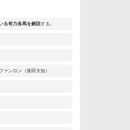
いる有力各馬を解説
する。
ファンロン（柴田大知）