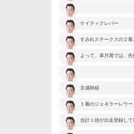
ケイティクレバー
すみれステークスの２着
よって、皐月賞では、先
京成杯組
１着のジェネラーレウー
合計１頭が出走登録して