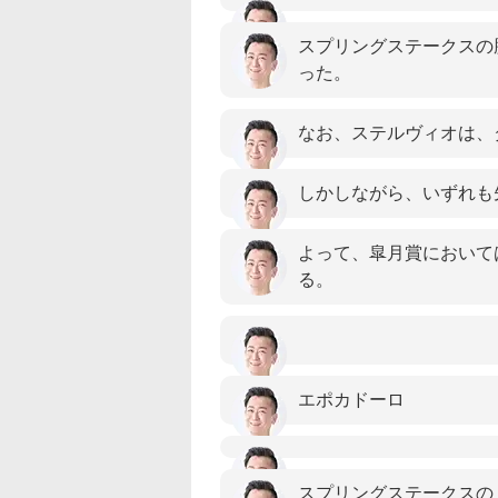
スプリングステークスの
った。
なお、ステルヴィオは、
しかしながら、いずれも
よって、皐月賞において
る。
エポカドーロ
スプリングステークスの