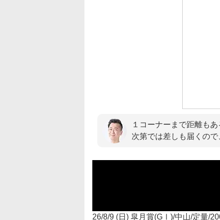
１コーナーまで距離もあ
次第では差しも届くので
26/8/9 (日) 皐月賞(GⅠ)/中山/定量/2