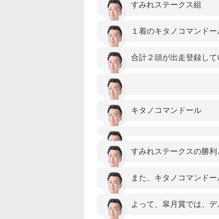
すみれステークス組
１着のキタノコマンドー
合計２頭が出走登録して
キタノコマンドール
すみれステークスの勝利
また、キタノコマンドー
よって、皐月賞では、デ