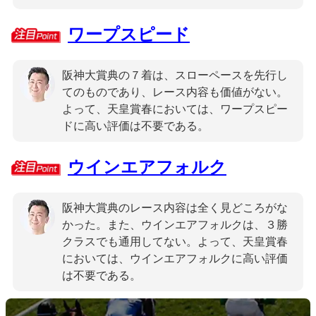
ワープスピード
阪神大賞典の７着は、スローペースを先行し
てのものであり、レース内容も価値がない。
よって、天皇賞春においては、ワープスピー
ドに高い評価は不要である。
ウインエアフォルク
阪神大賞典のレース内容は全く見どころがな
かった。また、ウインエアフォルクは、３勝
クラスでも通用してない。よって、天皇賞春
においては、ウインエアフォルクに高い評価
は不要である。