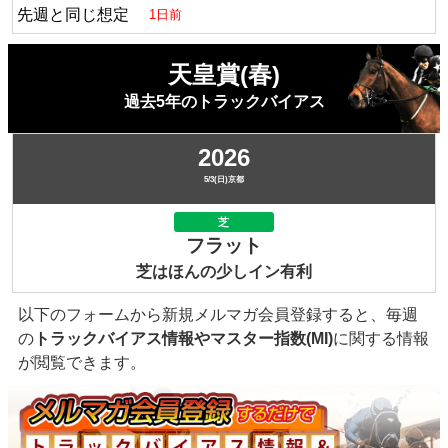
先週と同じ想定
1日前
天皇賞(春)
過去5年のトラックバイアス
2026
5/3(日)京都
芝
フラット
芝はほんの少しイン有利
以下のフォームから新規メルマガ会員登録すると、毎週
の
トラックバイアス情報やマスター指数(MI)
に関する情報
が閲覧できます。