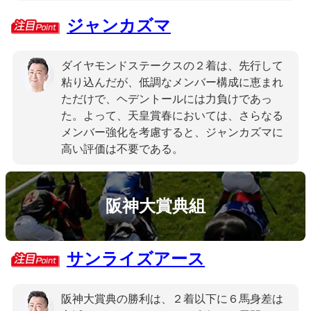
ジャンカズマ
ダイヤモンドステークスの２着は、先行して
粘り込んだが、低調なメンバー構成に恵まれ
ただけで、ヘデントールには力負けであっ
た。よって、天皇賞春においては、さらなる
メンバー強化を考慮すると、ジャンカズマに
高い評価は不要である。
阪神大賞典組
サンライズアース
阪神大賞典の勝利は、２着以下に６馬身差は