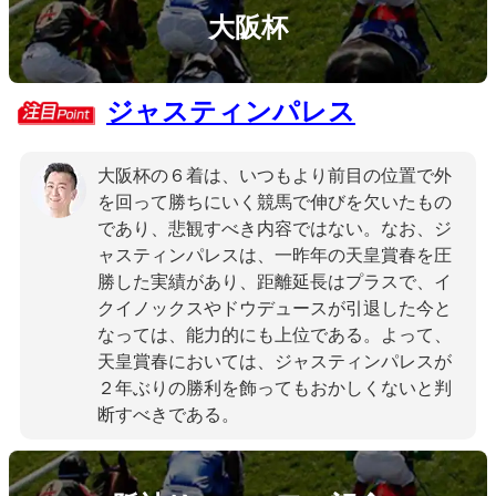
大阪杯
ジャスティンパレス
大阪杯の６着は、いつもより前目の位置で外
を回って勝ちにいく競馬で伸びを欠いたもの
であり、悲観すべき内容ではない。なお、ジ
ャスティンパレスは、一昨年の天皇賞春を圧
勝した実績があり、距離延長はプラスで、イ
クイノックスやドウデュースが引退した今と
なっては、能力的にも上位である。よって、
天皇賞春においては、ジャスティンパレスが
２年ぶりの勝利を飾ってもおかしくないと判
断すべきである。