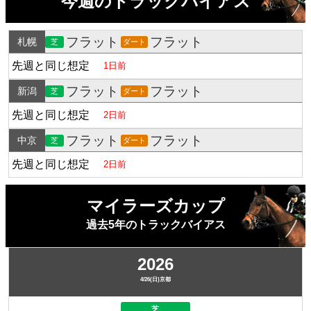
今週のトラックバイアス
フラット
フラット
札幌
芝
ダート
先週と同じ想定
1日前
フラット
フラット
新潟
芝
ダート
先週と同じ想定
2日前
フラット
フラット
中京
芝
ダート
先週と同じ想定
2日前
マイラーズカップ
過去5年のトラックバイアス
2026
4/26(日)京都
芝