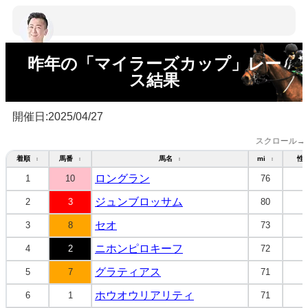
昨年の「マイラーズカップ」レー
ス結果
開催日:2025/04/27
スクロール→
着順
馬番
馬名
mi
性
↕
↕
↕
↕
ロングラン
1
10
76
セ
ジュンブロッサム
2
3
80
牡
セオ
3
8
73
牡
ニホンピロキーフ
4
2
72
牡
グラティアス
5
7
71
牡
ホウオウリアリティ
6
1
71
牡