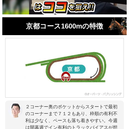
京都コース1600mの特徴
２コーナー奥のポケットからスタートで最初
のコーナーまで７１２もあり、枠順の有利不
利は少なく、ペースも落ち着きやすい。今週
は開幕週でイン有利のトラックバイアスが想