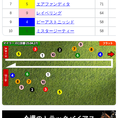
エアファンディタ
7
5
71
牡
レイベリング
8
9
64
牡
ビーアストニッシド
9
4
58
牡
ミスタージーティー
10
6
58
牡