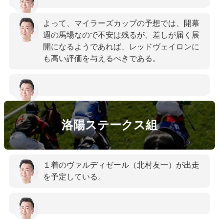
よって、マイラーズカップの予想では、開幕
週の馬場なので不安は残るが、差しが届く展
開になるようであれば、レッドヴェイロンに
も高い評価を与えるべきである。
洛陽ステークス組
１着のヴァルディゼール（北村友一）が出走
を予定している。