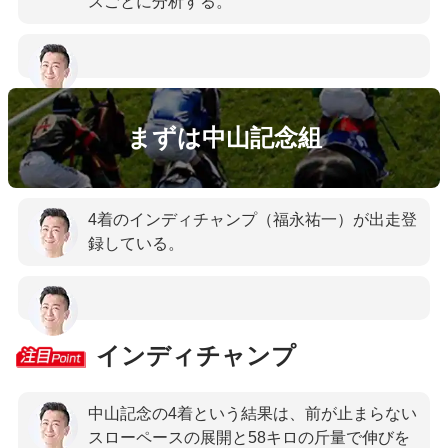
スごとに分析する。
まずは中山記念組
4着のインディチャンプ（福永祐一）が出走登
録している。
インディチャンプ
中山記念の4着という結果は、前が止まらない
スローペースの展開と58キロの斤量で伸びを