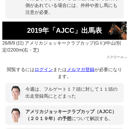
側があれている場合には、外枠や差し馬にも
注意が必要。
2019年「AJCC」出馬表
26/8/9 (日) アメリカジョッキークラブカップ(GⅡ)/中山/別
定/2200m(右・芝)
スクロール→
閲覧するには
ログイン
または
メルマガ登録
が必要になり
ます。
今週は、フルゲート１７頭に対して１１頭の
出走登録馬にとどまった
アメリカジョッキークラブカップ（AJCC）
（２０１９年）の予想
について解説する。