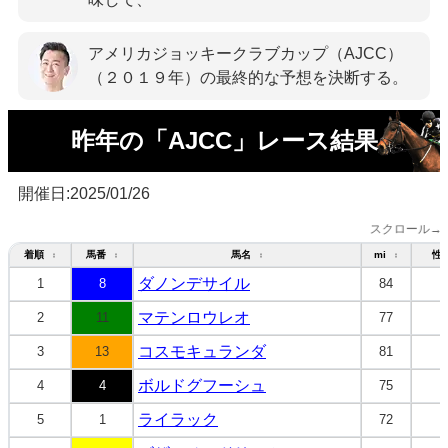
アメリカジョッキークラブカップ（AJCC）
（２０１９年）の最終的な予想を決断する。
昨年の「AJCC」レース結果
開催日:2025/01/26
スクロール→
着順
馬番
馬名
mi
性
↕
↕
↕
↕
ダノンデサイル
1
8
84
牡
マテンロウレオ
2
11
77
牡
コスモキュランダ
3
13
81
牡
ボルドグフーシュ
4
4
75
牡
ライラック
5
1
72
牝