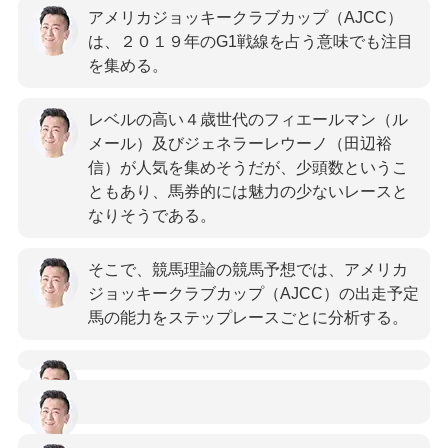
アメリカジョッキークラブカップ（AJCC）
は、２０１９年のG1戦線を占う意味でも注目
を集める。
レベルの高い４歳世代のフィエールマン（ル
メール）及びジェネラーレウーノ（田辺裕
信）が人気を集めそうだが、少頭数というこ
ともあり、馬券的には魅力の少ないレースと
なりそうである。
そこで、競馬理論の競馬予想では、アメリカ
ジョッキークラブカップ（AJCC）の出走予定
馬の能力をステップレースごとに分析する。