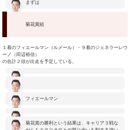
まずは
菊花賞組
１着のフィエールマン（ルメール）・９着のジェネラーレウ
ーノ（田辺裕信）
の合計２頭が出走を予定している。
フィエールマン
菊花賞の勝利という結果は、キャリア３戦な
がらもエタリオウとの競り合いを制する強い