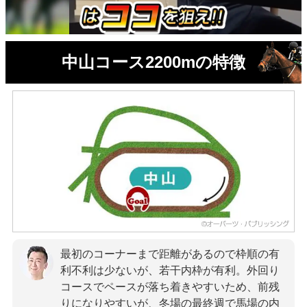
中山コース2200mの特徴
最初のコーナーまで距離があるので枠順の有
利不利は少ないが、若干内枠が有利。外回り
コースでペースが落ち着きやすいため、前残
りになりやすいが、冬場の最終週で馬場の内