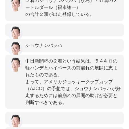
２着のショウナンバッハ（鮫島）・５着のメ
ートルダール（福永祐一）
の合計２頭が出走登録している。
ショウナンバッハ
中日新聞杯の２着という結果は、５４キロの
軽ハンデとハイペースの前崩れの展開に恵ま
れたものである。
よって、アメリカジョッキークラブカップ
（AJCC）の予想では、ショウナンバッハが好
走するためには前崩れの展開の助けが必要と
判断すべきである。