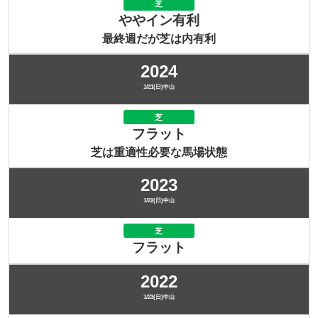
芝
ややイン有利
最終週だが芝は内有利
2024
1/21(日)中山
芝
フラット
芝は重適性必要な馬場状態
2023
1/22(日)中山
芝
フラット
2022
1/23(日)中山